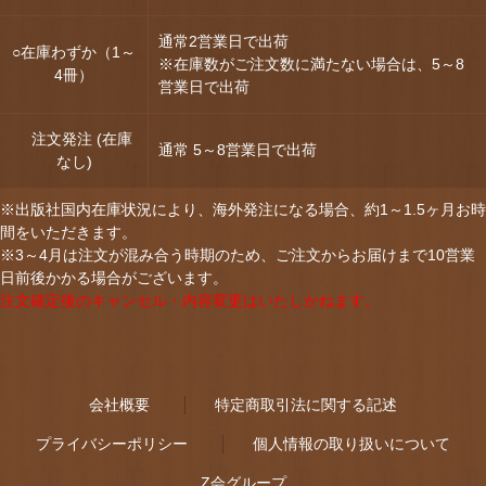
通常2営業日で出荷
○在庫わずか（1～
※在庫数がご注文数に満たない場合は、5～8
4冊）
営業日で出荷
注文発注 (在庫
通常 5～8営業日で出荷
なし)
※出版社国内在庫状況により、海外発注になる場合、約1～1.5ヶ月お時
間をいただきます。
※3～4月は注文が混み合う時期のため、ご注文からお届けまで10営業
日前後かかる場合がございます。
注文確定後のキャンセル・内容変更はいたしかねます。
会社概要
特定商取引法に関する記述
プライバシーポリシー
個人情報の取り扱いについて
Z会グループ