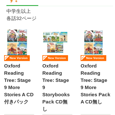
中学生以上
各話32ページ
Oxford
Oxford
Oxford
Reading
Reading
Reading
Tree: Stage
Tree: Stage
Tree: Stage
9 More
9
9 More
Stories A CD
Storybooks
Stories Pack
付きパック
Pack CD無
A CD無し
し