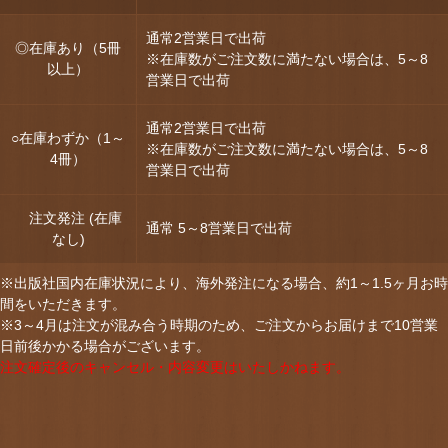
通常2営業日で出荷
◎在庫あり（5冊
※在庫数がご注文数に満たない場合は、5～8
以上）
営業日で出荷
通常2営業日で出荷
○在庫わずか（1～
※在庫数がご注文数に満たない場合は、5～8
4冊）
営業日で出荷
注文発注 (在庫
通常 5～8営業日で出荷
なし)
※出版社国内在庫状況により、海外発注になる場合、約1～1.5ヶ月お時
間をいただきます。
※3～4月は注文が混み合う時期のため、ご注文からお届けまで10営業
日前後かかる場合がございます。
注文確定後のキャンセル・内容変更はいたしかねます。