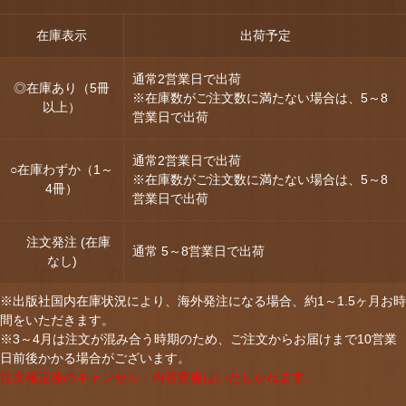
在庫表示
出荷予定
通常2営業日で出荷
◎在庫あり（5冊
※在庫数がご注文数に満たない場合は、5～8
以上）
営業日で出荷
通常2営業日で出荷
○在庫わずか（1～
※在庫数がご注文数に満たない場合は、5～8
4冊）
営業日で出荷
注文発注 (在庫
通常 5～8営業日で出荷
なし)
※出版社国内在庫状況により、海外発注になる場合、約1～1.5ヶ月お時
間をいただきます。
※3～4月は注文が混み合う時期のため、ご注文からお届けまで10営業
日前後かかる場合がございます。
注文確定後のキャンセル・内容変更はいたしかねます。