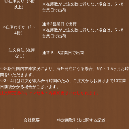
◎在庫あり（5冊
※在庫数がご注文数に満たない場合は、5～8
以上）
営業日で出荷
通常2営業日で出荷
○在庫わずか（1～
※在庫数がご注文数に満たない場合は、5～8
4冊）
営業日で出荷
注文発注 (在庫
通常 5～8営業日で出荷
なし)
※出版社国内在庫状況により、海外発注になる場合、約1～1.5ヶ月お時
間をいただきます。
※3～4月は注文が混み合う時期のため、ご注文からお届けまで10営業
日前後かかる場合がございます。
注文確定後のキャンセル・内容変更はいたしかねます。
会社概要
特定商取引法に関する記述