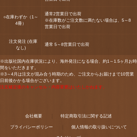
通常2営業日で出荷
○在庫わずか（1～
※在庫数がご注文数に満たない場合は、5～8
4冊）
営業日で出荷
注文発注 (在庫
通常 5～8営業日で出荷
なし)
※出版社国内在庫状況により、海外発注になる場合、約1～1.5ヶ月お時
間をいただきます。
※3～4月は注文が混み合う時期のため、ご注文からお届けまで10営業
日前後かかる場合がございます。
注文確定後のキャンセル・内容変更はいたしかねます。
会社概要
特定商取引法に関する記述
プライバシーポリシー
個人情報の取り扱いについて