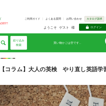
ズ
ご利用ガイド
よくある質問
お問い合わせ
カタログ請求
FF!!
ログイン
ようこそ
ゲスト
様
絞り込み
買い物かごは空です...
検索
【コラム】大人の英検 やり直し英語学