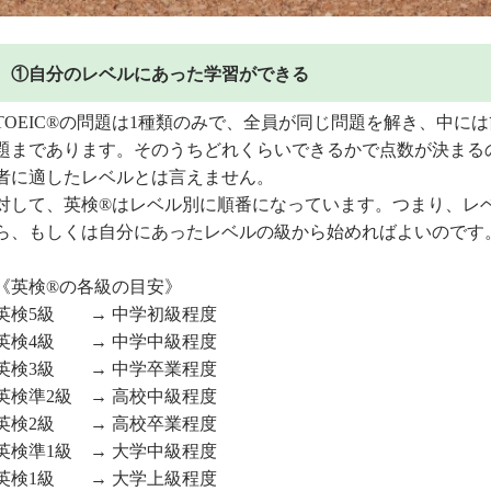
①自分のレベルにあった学習ができる
TOEIC®の問題は1種類のみで、全員が同じ問題を解き、中に
題まであります。そのうちどれくらいできるかで点数が決まるの
者に適したレベルとは言えません。
対して、英検®はレベル別に順番になっています。つまり、レ
ら、もしくは自分にあったレベルの級から始めればよいのです
《英検®の各級の目安》
英検5級 → 中学初級程度
英検4級 → 中学中級程度
英検3級 → 中学卒業程度
英検準2級 → 高校中級程度
英検2級 → 高校卒業程度
英検準1級 → 大学中級程度
英検1級 → 大学上級程度