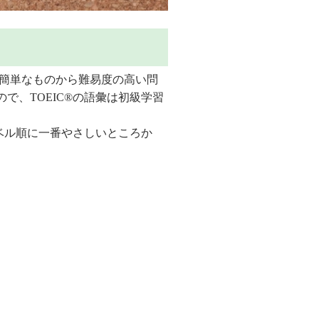
は簡単なものから難易度の高い問
で、TOEIC®の語彙は初級学習
ベル順に一番やさしいところか
。