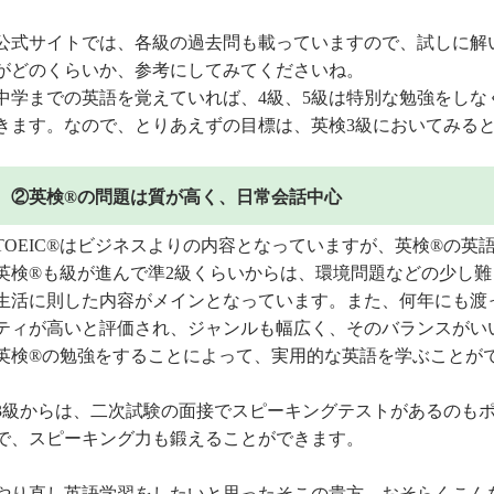
公式サイトでは、各級の過去問も載っていますので、試しに解
がどのくらいか、参考にしてみてくださいね。
中学までの英語を覚えていれば、4級、5級は特別な勉強をしな
きます。なので、とりあえずの目標は、英検3級においてみる
②英検®の問題は質が高く、日常会話中心
TOEIC®はビジネスよりの内容となっていますが、英検®の英
英検®も級が進んで準2級くらいからは、環境問題などの少し
生活に則した内容がメインとなっています。また、何年にも渡
ティが高いと評価され、ジャンルも幅広く、そのバランスがい
英検®の勉強をすることによって、実用的な英語を学ぶことが
3級からは、二次試験の面接でスピーキングテストがあるのも
で、スピーキング力も鍛えることができます。
やり直し英語学習をしたいと思ったそこの貴方、おそらくこん