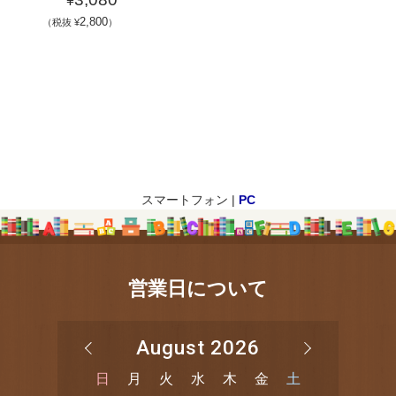
¥
2,800
（税抜 ¥
）
スマートフォン |
PC
営業日について
August 2026
日
月
火
水
木
金
土