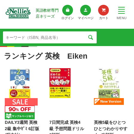
英語教材専門
店ネリーズ
MENU
ログイン
マイページ
カート
ランキング 英検 Eiken
DAILY3週間 英検
7日間完成 英検4
英検5級をひとつ
2級 集中ｾﾞﾐ 6訂版
級 予想問題ドリル
ひとつわかりやす