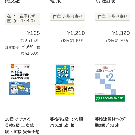
(旺文社)
5訂版
く｡ 改訂版
在
在庫
在庫
○ 在庫わず
お取り寄せ
お取り寄せ
庫
か（1～4点）
165
1,210
1,320
¥
¥
¥
150
1,100
1,200
（税抜 ¥
）
（税抜 ¥
）
（税抜 ¥
）
1,650
通常価格：¥
（税
1,500
抜 ¥
）
10日でできる！
英検準2級 でる順
英検速習ﾄﾚｰﾆﾝｸﾞ
英検2級 二次試
パス単 5訂版
準2級ﾌﾟﾗｽ 本
験・面接 完全予想