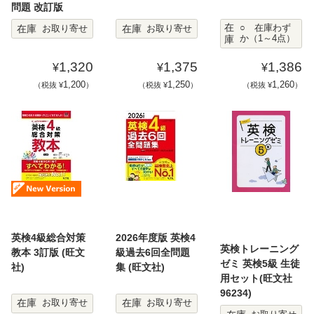
問題 改訂版
在
在庫
在庫
○ 在庫わず
お取り寄せ
お取り寄せ
庫
か（1～4点）
1,320
1,375
1,386
¥
¥
¥
1,200
1,250
1,260
（税抜 ¥
）
（税抜 ¥
）
（税抜 ¥
）
英検4級総合対策
2026年度版 英検4
英検トレーニング
教本 3訂版 (旺文
級過去6回全問題
ゼミ 英検5級 生徒
社)
集 (旺文社)
用セット(旺文社
96234)
在庫
在庫
お取り寄せ
お取り寄せ