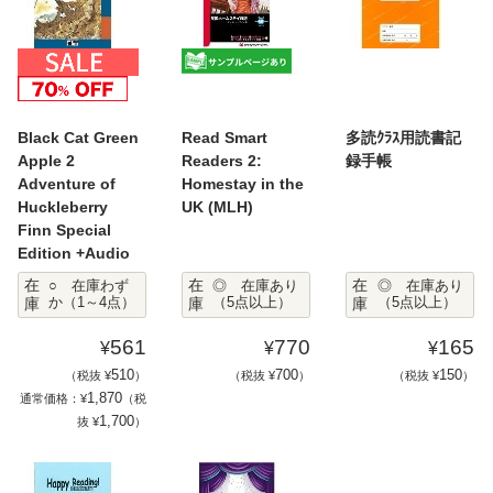
Black Cat Green
Read Smart
多読ｸﾗｽ用読書記
Apple 2
Readers 2:
録手帳
Adventure of
Homestay in the
Huckleberry
UK (MLH)
Finn Special
Edition +Audio
在
在
在
○ 在庫わず
◎ 在庫あり
◎ 在庫あり
庫
か（1～4点）
庫
（5点以上）
庫
（5点以上）
561
770
165
¥
¥
¥
510
700
150
（税抜 ¥
）
（税抜 ¥
）
（税抜 ¥
）
1,870
通常価格：¥
（税
1,700
抜 ¥
）