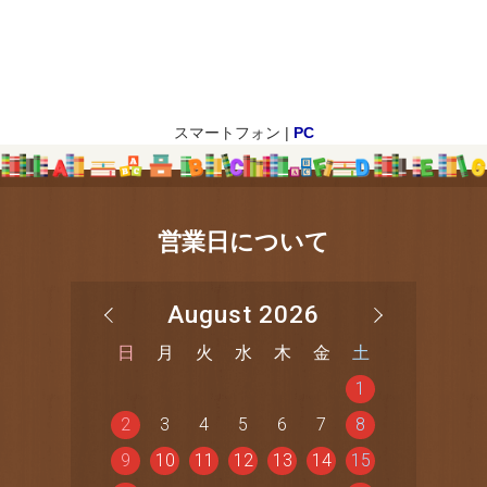
スマートフォン |
PC
営業日について
August 2026
日
月
火
水
木
金
土
1
2
3
4
5
6
7
8
9
10
11
12
13
14
15