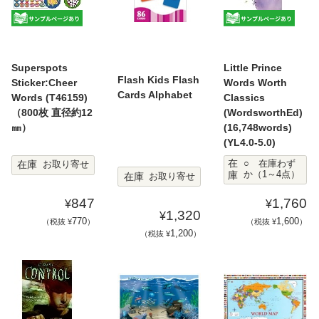
Superspots
Little Prince
Flash Kids Flash
Sticker:Cheer
Words Worth
Cards Alphabet
Words (T46159)
Classics
（800枚 直径約12
(WordsworthEd)
㎜）
(16,748words)
(YL4.0-5.0)
在
在庫
○ 在庫わず
お取り寄せ
庫
か（1～4点）
在庫
お取り寄せ
847
1,760
¥
¥
1,320
¥
770
1,600
（税抜 ¥
）
（税抜 ¥
）
1,200
（税抜 ¥
）