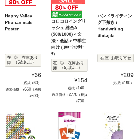
Happy Valley
ハンドライティン
コロコロイングリ
Phonanimals
グ下敷き /
ッシュ 総合A
Poster
Handwriting
(500/1000)＜文
Shitajiki
法・会話＞中学生
向け (ｺﾛｹｰｼｮﾝﾘｻｰ
ﾁ)
在
在庫
◎ 在庫あり
お取り寄せ
在
庫
（5点以上）
◎ 在庫あり
庫
（5点以上）
66
209
¥
¥
154
¥
60
190
（税抜 ¥
）
（税抜 ¥
）
140
（税抜 ¥
）
660
通常価格：¥
（税抜
770
通常価格：¥
（税抜
600
¥
）
700
¥
）