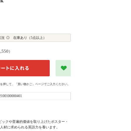
ck
状況
◎ 在庫あり（5点以上）
2,550
）
を押して、「買い物かご」ページでご入力ください。
2100100000461
なトピックや普遍的価値を取り上げたポスター・
バル人材に求められる英語力を養います。