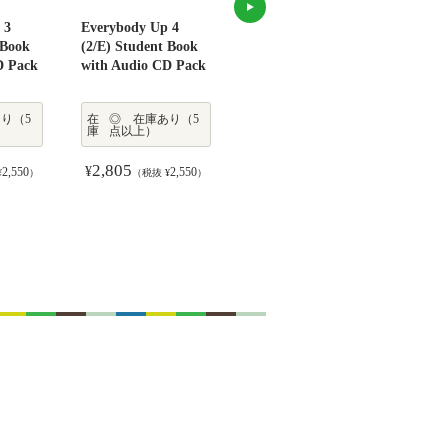
 3
Everybody Up 4
Everybody Up 5
Ever
 Book
(2/E) Student Book
(2/E) Student Book
(2/E
D Pack
with Audio CD Pack
with Audio CD Pack
with
り（5
在
◎ 在庫あり（5
在
在庫
お取り寄せ
庫
点以上）
庫
2,805
2,805
2,
¥
¥
¥
2,550
2,550
2,550
¥
）
（税抜 ¥
）
（税抜 ¥
）