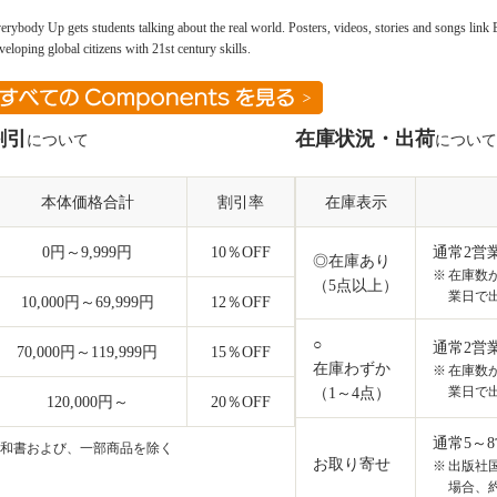
erybody Up gets students talking about the real world. Posters, videos, stories and songs link E
veloping global citizens with 21st century skills.
割引
在庫状況・出荷
について
について
本体価格合計
割引率
在庫表示
0円～9,999円
10
％OFF
通常2営
◎在庫あり
在庫数
（5点以上）
業日で
10,000円～69,999円
12
％OFF
○
通常2営
70,000円～119,999円
15
％OFF
在庫わずか
在庫数
業日で
（1～4点）
120,000円～
20
％OFF
通常5～
和書および、一部商品を除く
お取り寄せ
出版社
場合、約