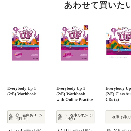
あわせて買いた
Everybody Up 1
Everybody Up 1
Everybody Up
(2/E) Workbook
(2/E) Workbook
(2/E) Class Au
with Online Practice
CDs (2)
在
◎ 在庫あり（5
在
○ 在庫わずか（1
在庫
お取
庫
点以上）
庫
～4点）
1,573
2,101
6,248
¥
¥
¥
1,430
1,910
（税抜 ¥
）
（税抜 ¥
）
（税抜 