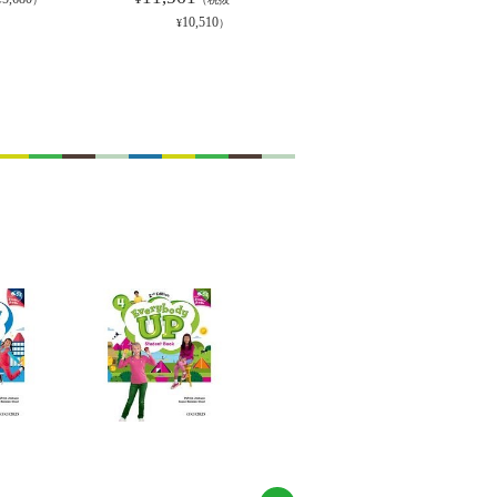
10,510
¥
）