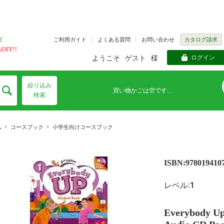
ご利用ガイド
よくある質問
お問い合わせ
カタログ請求
ズ
FF!!
ログイン
ようこそ
ゲスト
様
絞り込み
買い物かごは空です...
検索
>
>
ム
コースブック
小学生向けコースブック
ISBN:978019410
レベル:1
Everybody Up 