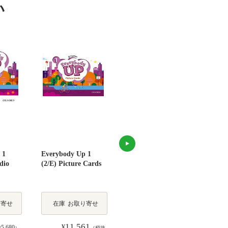
い
 1
Everybody Up 1
Everybody Up 1
Ever
dio
(2/E) Picture Cards
(2/E) Posters
(2/E
在
り寄せ
在庫
お取り寄せ
在庫
お取り寄せ
庫
11,561
4,081
1,
¥
¥
¥
5,680
3,710
¥
）
（税抜
（税抜 ¥
）