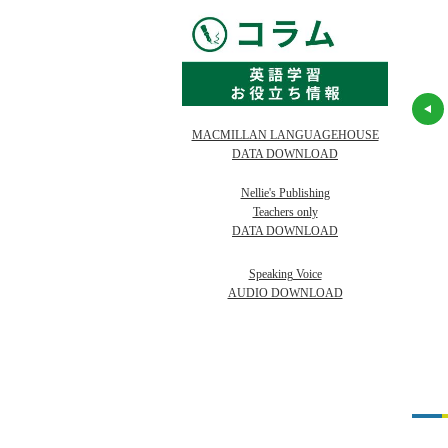
an! 1 Student
First Friends 1
Let's Go 1 (4/E)
MACMILLAN LANGUAGEHOUSE
Student Book and
Student Book +
DATA DOWNLOAD
Audio CD
Audio CD Pack
(American Edition)
Nellie's Publishing
Teachers only
在
◎ 在庫あり（5
在庫
お取り寄せ
在庫
お取り寄せ
DATA DOWNLOAD
庫
点以上）
530
2,530
2,469
¥
¥
Speaking Voice
2,300
2,300
2,245
（税抜 ¥
）
（税抜 ¥
）
（税抜 ¥
）
AUDIO DOWNLOAD