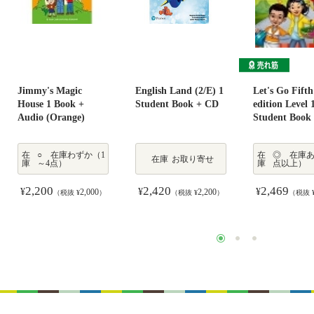
Jimmy's Magic
English Land (2/E) 1
Let's Go Fifth
House 1 Book +
Student Book + CD
edition Level 
Audio (Orange)
Student Book
在
○ 在庫わずか（1
在
◎ 在庫あ
在庫
お取り寄せ
庫
～4点）
庫
点以上）
2,200
2,420
2,469
¥
¥
¥
2,000
2,200
（税抜 ¥
）
（税抜 ¥
）
（税抜 