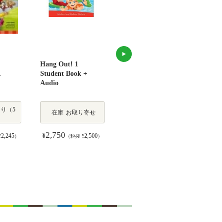
Hang Out! 1
SuperTots 1 Student
New 
1
Student Book +
Book
Clas
Audio
Digi
り（5
在
在庫
お取り寄せ
在庫
お取り寄せ
庫
2,750
2,607
2,
¥
¥
¥
2,245
2,500
2,370
¥
）
（税抜 ¥
）
（税抜 ¥
）