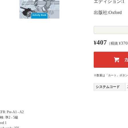
エディション:1
出版社:Oxford
407
¥
370
（税抜 ¥
※数量は「カート」ボタン
システムコード
FR: Pre-A1 - A2
検: 準2 - 5級
vel 1