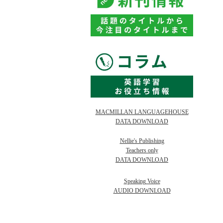
MACMILLAN LANGUAGEHOUSE
DATA DOWNLOAD
Nellie's Publishing
Teachers only
DATA DOWNLOAD
Speaking Voice
AUDIO DOWNLOAD