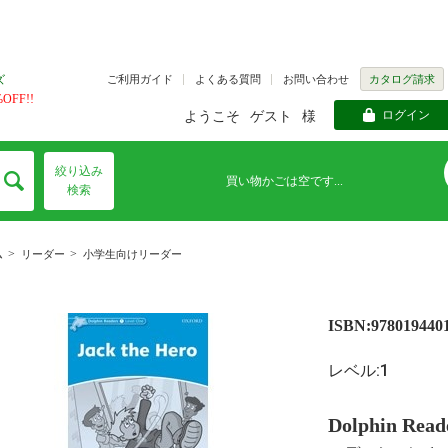
ご利用ガイド
よくある質問
お問い合わせ
カタログ請求
ズ
FF!!
ログイン
ようこそ
ゲスト
様
絞り込み
買い物かごは空です...
検索
>
>
ム
リーダー
小学生向けリーダー
ISBN:978019440
レベル:1
Dolphin Read