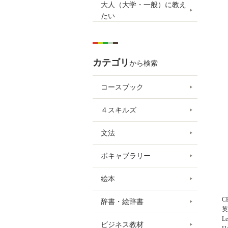
大人（大学・一般）に教え
たい
カテゴリ
から検索
コースブック
４スキルズ
文法
ボキャブラリー
絵本
CE
辞書・絵辞書
英
Le
ビジネス教材