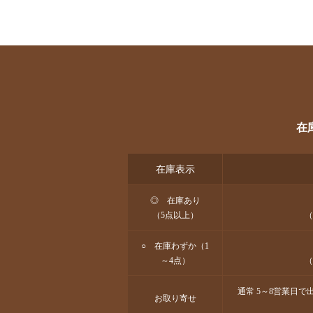
在
在庫表示
◎ 在庫あり
（5点以上）
（
○ 在庫わずか（1
～4点）
（
通常 5～8営業日
お取り寄せ