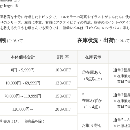
adwords: 275
ge length: 18
童教育を十分に考慮したトピックで、フルカラーの写真やイラストがふんだんに使
りのシリーズ。左頁に本文、右頁にアクティビティの構成。指導のポイントやアイ
を教える先生やお母さんでも安心です。語彙レベルは『Let's Go』のシラバスに準
割引
在庫状況・出荷
について
について
本体価格合計
割引率
在庫表示
0円～9,999円
10
％OFF
通常2営
◎在庫あり
在庫数
（5点以上）
業日で
10,000円～69,999円
12
％OFF
○
通常2営
70,000円～119,999円
15
％OFF
在庫わずか
在庫数
業日で
（1～4点）
120,000円～
20
％OFF
通常5～
和書および、一部商品を除く
お取り寄せ
出版社