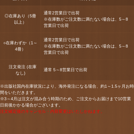
通常2営業日で出荷
◎在庫あり（5冊
※在庫数がご注文数に満たない場合は、5～8
以上）
営業日で出荷
通常2営業日で出荷
○在庫わずか（1～
※在庫数がご注文数に満たない場合は、5～8
4冊）
営業日で出荷
注文発注 (在庫
通常 5～8営業日で出荷
なし)
※出版社国内在庫状況により、海外発注になる場合、約1～1.5ヶ月お時
間をいただきます。
※3～4月は注文が混み合う時期のため、ご注文からお届けまで10営業
日前後かかる場合がございます。
注文確定後のキャンセル・内容変更はいたしかねます。