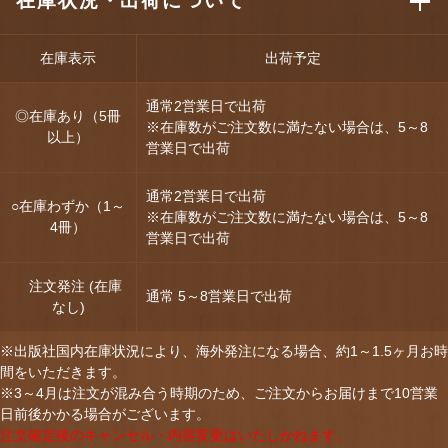
在庫状況・出荷について
在庫表示
出荷予定
通常2営業日で出荷
◎在庫あり（5冊
※在庫数がご注文数に満たない場合は、5～8
以上）
営業日で出荷
通常2営業日で出荷
○在庫わずか（1～
※在庫数がご注文数に満たない場合は、5～8
4冊）
営業日で出荷
注文発注 (在庫
通常 5～8営業日で出荷
なし)
※出版社国内在庫状況により、海外発注になる場合、約1～1.5ヶ月お時
間をいただきます。
※3～4月は注文が混み合う時期のため、ご注文からお届けまで10営業
日前後かかる場合がございます。
注文確定後のキャンセル・内容変更はいたしかねます。