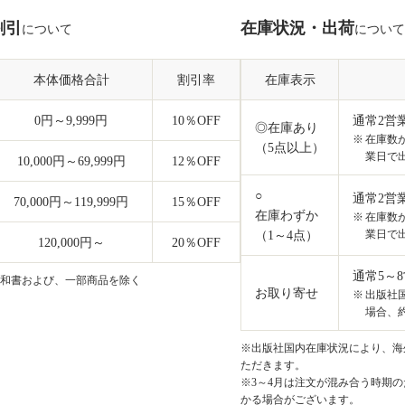
割引
在庫状況・出荷
について
について
本体価格合計
割引率
在庫表示
0円～9,999円
10
％OFF
通常2営
◎在庫あり
在庫数
（5点以上）
業日で
10,000円～69,999円
12
％OFF
○
通常2営
70,000円～119,999円
15
％OFF
在庫わずか
在庫数
業日で
（1～4点）
120,000円～
20
％OFF
通常5～
和書および、一部商品を除く
お取り寄せ
出版社
場合、約
※出版社国内在庫状況により、海外
ただきます。
※3～4月は注文が混み合う時期の
かる場合がございます。