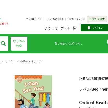
ご利用ガイド
よくある質問
お問い合わせ
カタログ請求
ズ
FF!!
ログイン
ようこそ
ゲスト
様
絞り込み
買い物かごは空です...
検索
>
>
ム
リーダー
小学生向けリーダー
ISBN:978019470
レベル:Beginner
Oxford Read 