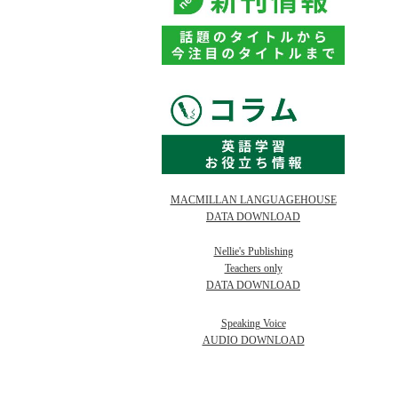
MACMILLAN LANGUAGEHOUSE
DATA DOWNLOAD
Nellie's Publishing
Teachers only
DATA DOWNLOAD
Speaking Voice
AUDIO DOWNLOAD