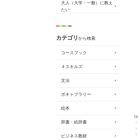
大人（大学・一般）に教え
たい
カテゴリ
から検索
コースブック
４スキルズ
文法
ボキャブラリー
絵本
O
辞書・絵辞書
・
・
ビジネス教材