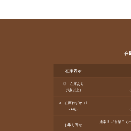
在
在庫表示
◎ 在庫あり
（5点以上）
（
○ 在庫わずか（1
～4点）
（
通常 5～8営業日
お取り寄せ