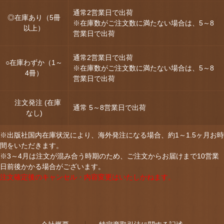
通常2営業日で出荷
◎在庫あり（5冊
※在庫数がご注文数に満たない場合は、5～8
以上）
営業日で出荷
通常2営業日で出荷
○在庫わずか（1～
※在庫数がご注文数に満たない場合は、5～8
4冊）
営業日で出荷
注文発注 (在庫
通常 5～8営業日で出荷
なし)
※出版社国内在庫状況により、海外発注になる場合、約1～1.5ヶ月お時
間をいただきます。
※3～4月は注文が混み合う時期のため、ご注文からお届けまで10営業
日前後かかる場合がございます。
注文確定後のキャンセル・内容変更はいたしかねます。