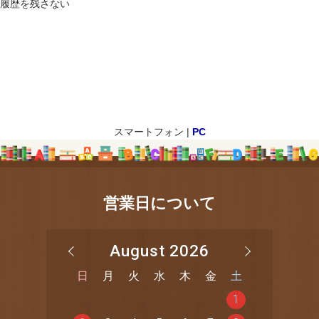
履歴を残さない
スマートフォン |
PC
営業日について
August 2026
日
月
火
水
木
金
土
1