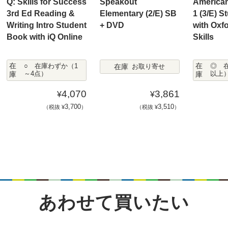
Q: Skills for Success
Speakout
America
3rd Ed Reading &
Elementary (2/E) SB
1 (3/E) 
Writing Intro Student
+ DVD
with Oxf
Book with iQ Online
Skills
在
在
在庫
○ 在庫わずか（1
◎ 
お取り寄せ
庫
～4点）
庫
以上
4,070
3,861
¥
¥
3,700
3,510
（税抜 ¥
）
（税抜 ¥
）
あわせて買いたい