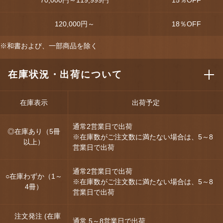
120,000円～
18
％OFF
※和書および、一部商品を除く
在庫状況・出荷について
在庫表示
出荷予定
通常2営業日で出荷
◎在庫あり（5冊
※在庫数がご注文数に満たない場合は、5～8
以上）
営業日で出荷
通常2営業日で出荷
○在庫わずか（1～
※在庫数がご注文数に満たない場合は、5～8
4冊）
営業日で出荷
注文発注 (在庫
通常 5～8営業日で出荷