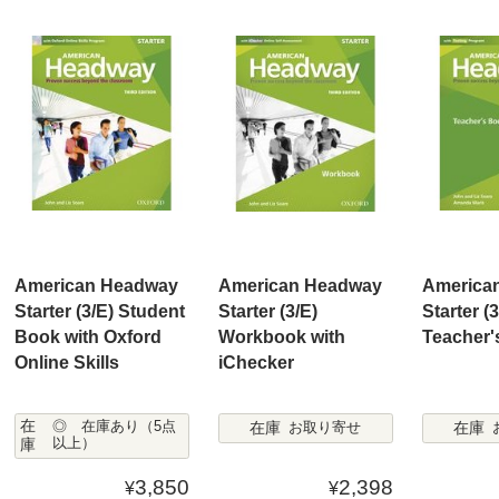
American Headway
American Headway
America
Starter (3/E) Student
Starter (3/E)
Starter (3
Book with Oxford
Workbook with
Teacher'
Online Skills
iChecker
在
在庫
在庫
◎ 在庫あり（5点
お取り寄せ
庫
以上）
3,850
2,398
¥
¥