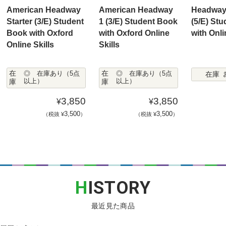
American Headway
American Headway
Headway
Starter (3/E) Student
1 (3/E) Student Book
(5/E) St
Book with Oxford
with Oxford Online
with Onli
Online Skills
Skills
在
在
在庫
◎ 在庫あり（5点
◎ 在庫あり（5点
庫
以上）
庫
以上）
3,850
3,850
¥
¥
3,500
3,500
（税抜 ¥
）
（税抜 ¥
）
H
ISTORY
最近見た商品