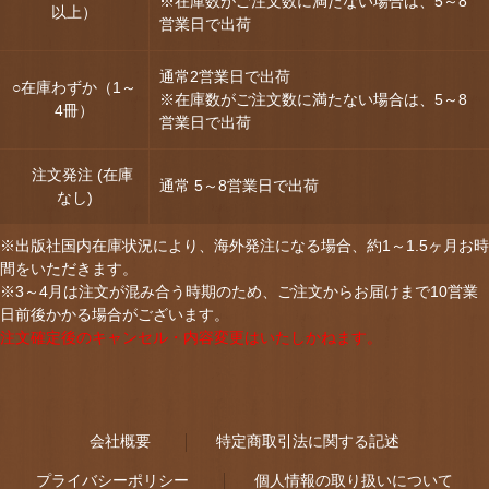
※在庫数がご注文数に満たない場合は、5～8
以上）
営業日で出荷
通常2営業日で出荷
○在庫わずか（1～
※在庫数がご注文数に満たない場合は、5～8
4冊）
営業日で出荷
注文発注 (在庫
通常 5～8営業日で出荷
なし)
※出版社国内在庫状況により、海外発注になる場合、約1～1.5ヶ月お時
間をいただきます。
※3～4月は注文が混み合う時期のため、ご注文からお届けまで10営業
日前後かかる場合がございます。
注文確定後のキャンセル・内容変更はいたしかねます。
会社概要
特定商取引法に関する記述
プライバシーポリシー
個人情報の取り扱いについて