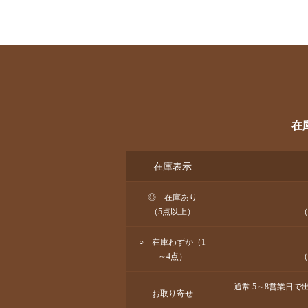
在
在庫表示
◎ 在庫あり
（5点以上）
（
○ 在庫わずか（1
～4点）
（
通常 5～8営業日
お取り寄せ