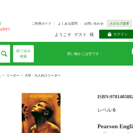
ご利用ガイド
よくある質問
お問い合わせ
カタログ請求
ズ
FF!!
ログイン
ようこそ
ゲスト
様
絞り込み
買い物かごは空です...
検索
>
>
ム
リーダー
大学・大人向けリーダー
ISBN:978140588
レベル:6
Pearson Engl