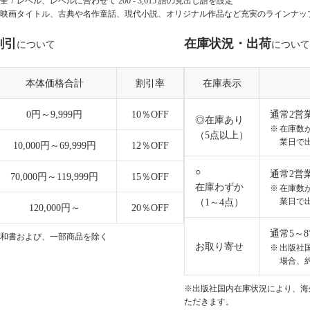
全 7 レベル、レベルに合わせて 200 - 3,615 語の見出し語を設定
映画タイトル、古典や名作童話、現代小説、オリジナル作品など充実のラインナッ
割引
在庫状況・出荷
について
について
本体価格合計
割引率
在庫表示
0円～9,999円
10
％OFF
通常2営
◎在庫あり
在庫数
（5点以上）
業日で
10,000円～69,999円
12
％OFF
○
通常2営
70,000円～119,999円
15
％OFF
在庫わずか
在庫数
業日で
（1～4点）
120,000円～
20
％OFF
通常5～
和書および、一部商品を除く
お取り寄せ
出版社
場合、約
※出版社国内在庫状況により、海外
ただきます。