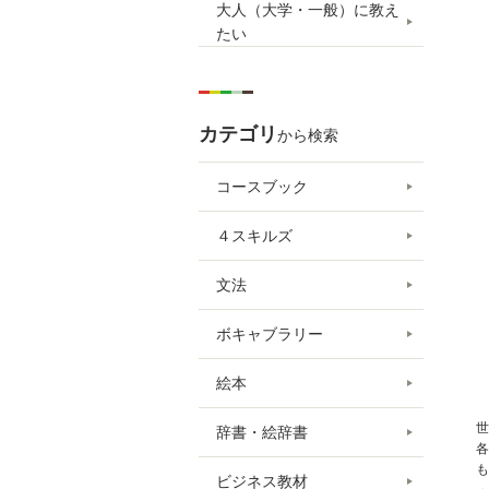
大人（大学・一般）に教え
たい
カテゴリ
から検索
コースブック
４スキルズ
文法
ボキャブラリー
絵本
世
辞書・絵辞書
各
も
ビジネス教材