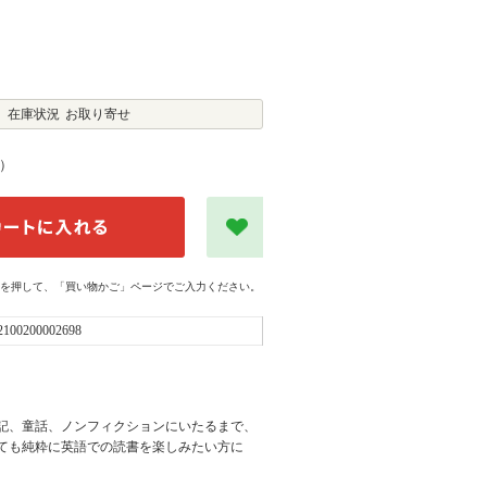
在庫状況
お取り寄せ
）
を押して、「買い物かご」ページでご入力ください。
2100200002698
記、童話、ノンフィクションにいたるまで、
ても純粋に英語での読書を楽しみたい方に
。