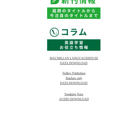
MACMILLAN LANGUAGEHOUSE
DATA DOWNLOAD
Nellie's Publishing
Teachers only
DATA DOWNLOAD
Speaking Voice
AUDIO DOWNLOAD