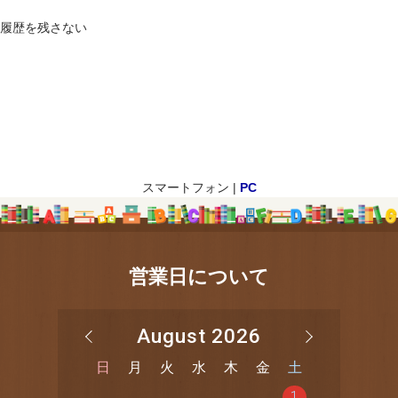
履歴を残さない
スマートフォン |
PC
営業日について
August 2026
日
月
火
水
木
金
土
1