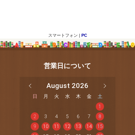
スマートフォン |
PC
営業日について
August 2026
日
月
火
水
木
金
土
1
2
3
4
5
6
7
8
9
10
11
12
13
14
15