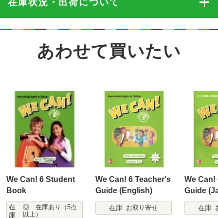
在庫状況・出荷
について
あわせて買いたい
We Can! 6 Student
We Can! 6 Teacher's
We Can! 
Book
Guide (English)
Guide (J
在
在庫
在庫
◎ 在庫あり（5点
お取り寄せ
庫
以上）