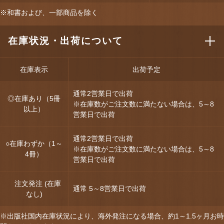
※和書および、一部商品を除く
在庫状況・出荷について
在庫表示
出荷予定
通常2営業日で出荷
◎在庫あり（5冊
※在庫数がご注文数に満たない場合は、5～8
以上）
営業日で出荷
通常2営業日で出荷
○在庫わずか（1～
※在庫数がご注文数に満たない場合は、5～8
4冊）
営業日で出荷
注文発注 (在庫
通常 5～8営業日で出荷
なし)
※出版社国内在庫状況により、海外発注になる場合、約1～1.5ヶ月お時