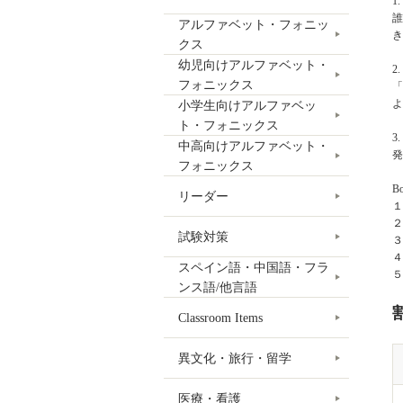
1
誰
アルファベット・フォニッ
き
クス
幼児向けアルファベット・
2
フォニックス
「
よ
小学生向けアルファベッ
ト・フォニックス
3
中高向けアルファベット・
発
フォニックス
B
リーダー
１
２
試験対策
３
４
スペイン語・中国語・フラ
５
ンス語/他言語
Classroom Items
異文化・旅行・留学
医療・看護