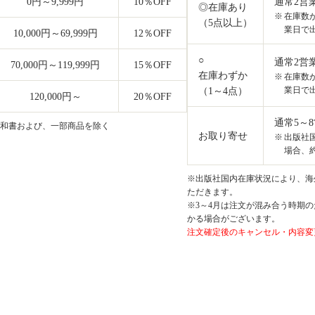
0円～9,999円
10
％OFF
通常2営
◎在庫あり
在庫数
（5点以上）
業日で
10,000円～69,999円
12
％OFF
○
通常2営
70,000円～119,999円
15
％OFF
在庫わずか
在庫数
業日で
（1～4点）
120,000円～
20
％OFF
通常5～
和書および、一部商品を除く
お取り寄せ
出版社
場合、約
※出版社国内在庫状況により、海外
ただきます。
※3～4月は注文が混み合う時期の
かる場合がございます。
注文確定後のキャンセル・内容変