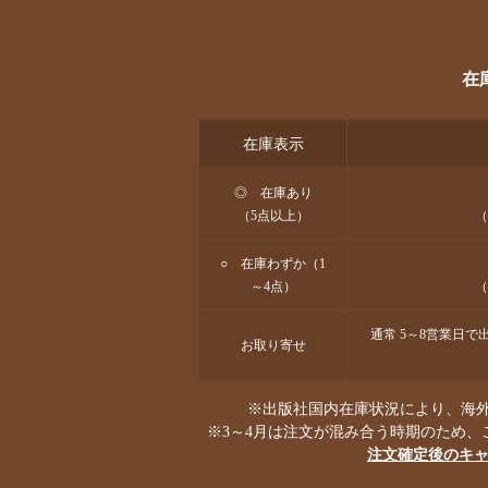
在
在庫表示
◎ 在庫あり
（5点以上）
（
○ 在庫わずか（1
～4点）
（
通常 5～8営業日
お取り寄せ
※出版社国内在庫状況により、海外
※3～4月は注文が混み合う時期のため、
注文確定後のキ