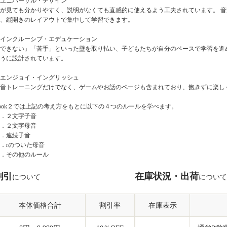
. ユニバーサル・デザイン
が見ても分かりやすく、説明がなくても直感的に使えるよう工夫されています。 音
、縦開きのレイアウトで集中して学習できます。
. インクルーシブ・エデュケーション
できない」「苦手」といった壁を取り払い、子どもたちが自分のペースで学習を進
うに設計されています。
. エンジョイ・イングリッシュ
音トレーニングだけでなく、ゲームやお話のページも含まれており、飽きずに楽し
ook２では上記の考え方をもとに以下の４つのルールを学べます。
．２文字子音
．２文字母音
．連続子音
．rのついた母音
．その他のルール
割引
在庫状況・出荷
について
について
本体価格合計
割引率
在庫表示