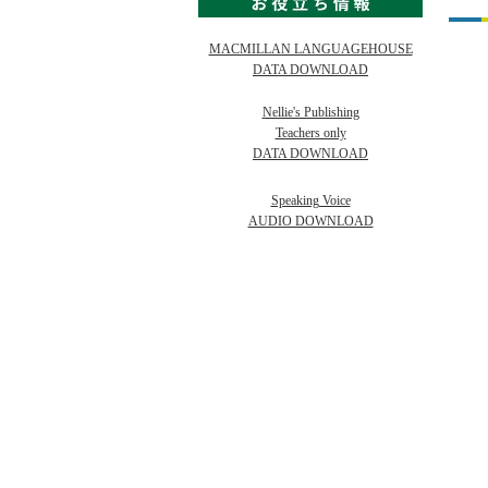
MACMILLAN LANGUAGEHOUSE
DATA DOWNLOAD
Nellie's Publishing
Teachers only
DATA DOWNLOAD
Speaking Voice
AUDIO DOWNLOAD