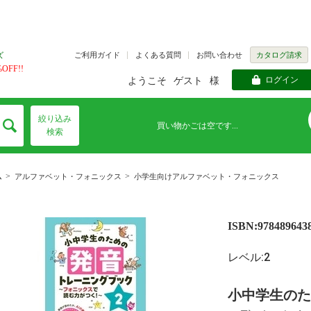
ご利用ガイド
よくある質問
お問い合わせ
カタログ請求
ズ
FF!!
ログイン
ようこそ
ゲスト
様
絞り込み
買い物かごは空です...
検索
>
>
ム
アルファベット・フォニックス
小学生向けアルファベット・フォニックス
ISBN:978489643
レベル:2
小中学生のための