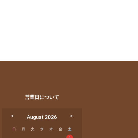
営業日について
August 2026
日
月
火
水
木
金
土
1