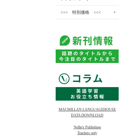
>>> 特別価格 <<<
MACMILLAN LANGUAGEHOUSE
DATA DOWNLOAD
Nellie's Publishing
Teachers only