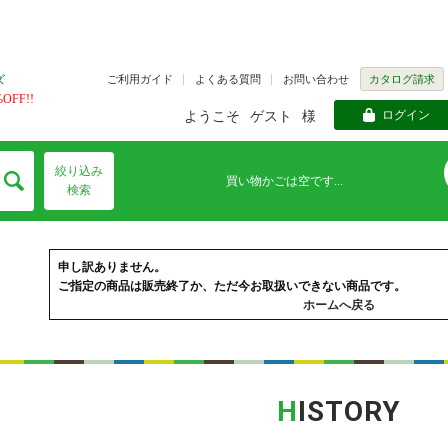
ご利用ガイド
よくある質問
お問い合わせ
カタログ請求
ズ
FF!!
ログイン
ようこそ
ゲスト
様
絞り込み
買い物かごは空です...
検索
申し訳ありません。
ご指定の商品は販売終了か、ただ今お取扱いできない商品です。
ホームへ戻る
H
ISTORY