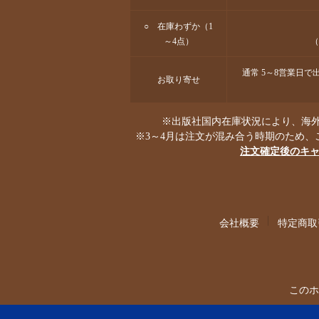
○ 在庫わずか（1
～4点）
（
通常 5～8営業日
お取り寄せ
※出版社国内在庫状況により、海外
※3～4月は注文が混み合う時期のため、
注文確定後のキ
会社概要
特定商取
このホ