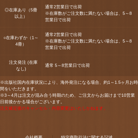
通常2営業日で出荷
◎在庫あり（5冊
※在庫数がご注文数に満たない場合は、5～8
以上）
営業日で出荷
通常2営業日で出荷
○在庫わずか（1～
※在庫数がご注文数に満たない場合は、5～8
4冊）
営業日で出荷
注文発注 (在庫
通常 5～8営業日で出荷
なし)
※出版社国内在庫状況により、海外発注になる場合、約1～1.5ヶ月お時
間をいただきます。
※3～4月は注文が混み合う時期のため、ご注文からお届けまで10営業
日前後かかる場合がございます。
注文確定後のキャンセル・内容変更はいたしかねます。
会社概要
特定商取引法に関する記述