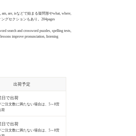
e, isなどで始まる疑問形やwhat, where,
グセクションもあり。204pages
ord search and crossword puzzles, spelling tests,
 lessons improve pronunciation, listening
出荷予定
業日で出荷
がご注文数に満たない場合は、5～8営
出荷
業日で出荷
がご注文数に満たない場合は、5～8営