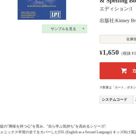
& Spelling B
エディション:1
出版社:Kinney Bro
サンプルを見る
在庫
1,650
¥
（税抜 ¥
※数量は「カート」ボタン
システムコード
徒の"興味を持つ心"を育み、"自ら学ぶ気持ち"を高めるシリーズ!
ォニックス学習の全てをカバーしたESL (English as a Second Language)