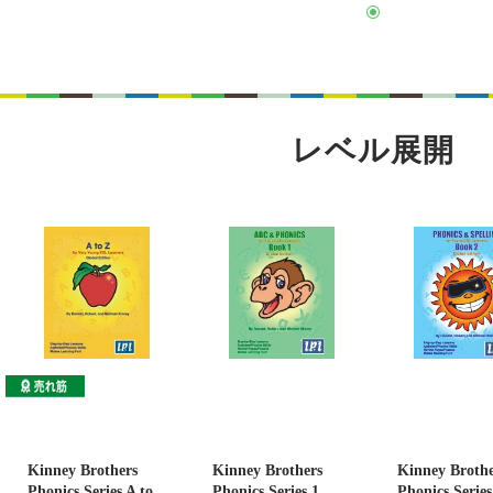
レベル展開
Kinney Brothers
Kinney Brothers
Kinney Brothe
Phonics Series A to
Phonics Series 1
Phonics Series