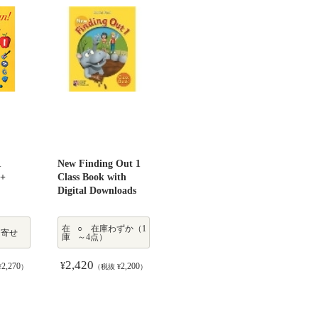
1
New Finding Out 1
 +
Class Book with
Digital Downloads
在
○ 在庫わずか（1
り寄せ
庫
～4点）
2,420
¥
2,270
2,200
¥
）
（税抜 ¥
）