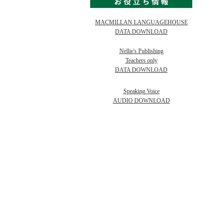
MACMILLAN LANGUAGEHOUSE
DATA DOWNLOAD
Nellie's Publishing
Teachers only
DATA DOWNLOAD
Speaking Voice
AUDIO DOWNLOAD