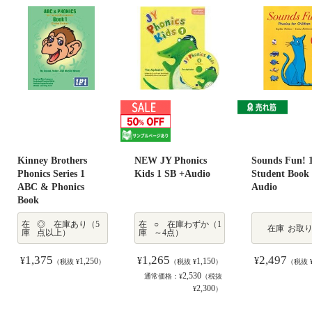
Kinney Brothers
NEW JY Phonics
Sounds Fun! 
Phonics Series 1
Kids 1 SB +Audio
Student Book
ABC & Phonics
Audio
Book
在
◎ 在庫あり（5
在
○ 在庫わずか（1
在庫
お取
庫
点以上）
庫
～4点）
1,375
1,265
2,497
¥
¥
¥
1,250
1,150
（税抜 ¥
）
（税抜 ¥
）
（税抜 
2,530
通常価格：¥
（税抜
2,300
¥
）