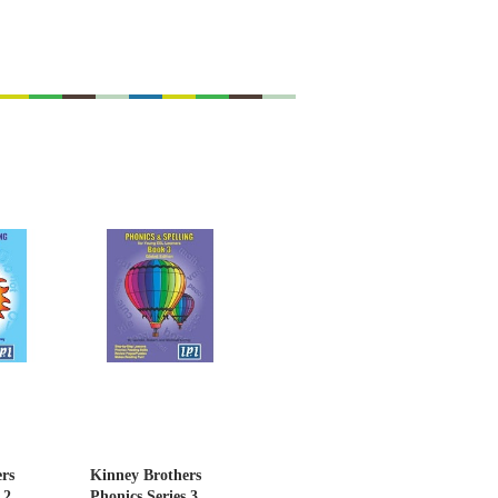
rs
Kinney Brothers
 2
Phonics Series 3