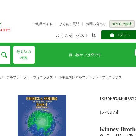
ご利用ガイド
よくある質問
お問い合わせ
カタログ請求
ズ
FF!!
ログイン
ようこそ
ゲスト
様
絞り込み
買い物かごは空です...
検索
>
>
ム
アルファベット・フォニックス
小学生向けアルファベット・フォニックス
ISBN:978490552
レベル:4
Kinney Brothe