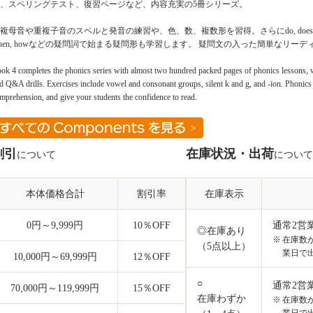
、スペリングテスト、復習ページなど、内容充実の5冊シリーズ。
複母音や重複子音のスペルと発音の練習や、色、数、複数形を習得。さらにdo, does, am, ar
hen, howなどの疑問詞で始まる疑問形も学習します。 疑問文の入った簡単なリーディン
ok 4 completes the phonics series with almost two hundred packed pages of phonics lessons, w
d Q&A drills. Exercises include vowel and consonant groups, silent k and g, and -ion. Phonics
mprehension, and give your students the confidence to read.
割引
在庫状況・出荷
について
について
本体価格合計
割引率
在庫表示
0円～9,999円
10
％OFF
通常2営
◎在庫あり
在庫数
（5点以上）
業日で
10,000円～69,999円
12
％OFF
○
通常2営
70,000円～119,999円
15
％OFF
在庫わずか
在庫数