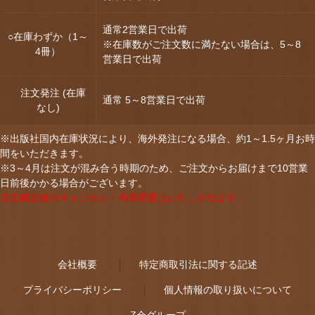
通常2営業日で出荷
○在庫わずか（1～
※在庫数がご注文数に満たない場合は、5～8
4冊）
営業日で出荷
注文発注 (在庫
通常 5～8営業日で出荷
なし)
※出版社国内在庫状況により、海外発注になる場合、約1～1.5ヶ月お時
間をいただきます。
※3～4月は注文が混み合う時期のため、ご注文からお届けまで10営業
日前後かかる場合がございます。
注文確定後のキャンセル・内容変更はいたしかねます。
会社概要
特定商取引法に関する記述
プライバシーポリシー
個人情報の取り扱いについて