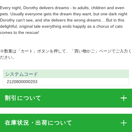
Every night, Dorothy delivers dreams - to adults, children and even
pets. Usually everyone gets the dream they want, but one dark night
Dorothy can’t see, and she delivers the wrong dreams… But in this
delightful, original tale everything ends happily as a chorus of cats
comes to the rescue!
※数量は「カート」ボタンを押して、「買い物かご」ページでご入力く
ださい。
システムコード
2120800000203
割引
について
在庫状況・出荷
について