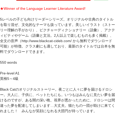
★Winner of the
Language Learner Literature Award
!
5レベルの子ども向けリーダーシリーズ。オリジナルや古典のタイトル
を取り混ぜ、文化的なテーマも扱っています。美しいイラスト（ストー
リー理解の手がかり）、ピクチャーディクショナリー（語彙）、アクテ
ィビティやゲーム（語彙と文法。2人以上で楽しむものも多く掲載）、
全文の音声（http://www.blackcat-cideb.com/ から無料でダウンロード
可能）が特徴。クラス劇にも適しており、最新のタイトルでは台本を無
料でダウンロードできます。
550 words
Pre-level A1
英検5～4級
Black Catのオリジナルストーリー。夜ごとに人々に夢を届けるドロシ
ー。大人に、子供に、ペットたちにも。いつもはみんなに見たい夢を届
けるのですが、ある闇の深い晩、視界が悪かったために、ドロシーは間
違った夢を配達してしまいます…大丈夫。猫たちの一団が助けに来てく
れました！ みんなが笑顔になれる大団円が待っています。