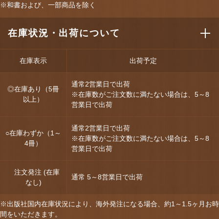
※和書および、一部商品を除く
在庫状況・出荷について
在庫表示
出荷予定
通常2営業日で出荷
◎在庫あり（5冊
※在庫数がご注文数に満たない場合は、5～8
以上）
営業日で出荷
通常2営業日で出荷
○在庫わずか（1～
※在庫数がご注文数に満たない場合は、5～8
4冊）
営業日で出荷
注文発注 (在庫
通常 5～8営業日で出荷
なし)
※出版社国内在庫状況により、海外発注になる場合、約1～1.5ヶ月お時
間をいただきます。