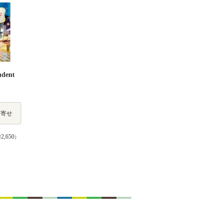
udent
り寄せ
2,650
¥
）