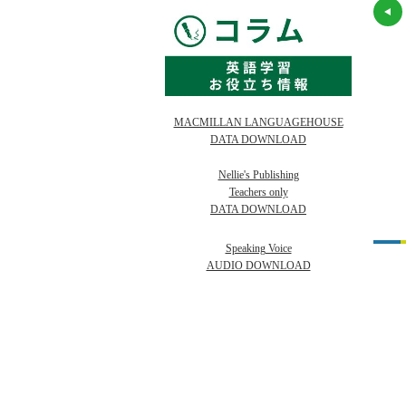
ish Firsthand 1
My First Passport 1
Four Corners 1 SB
) Student Book
(2/E) Student Book
+Self Study ROM
Pack
在庫
在庫終了
在庫
お取り寄せ
在庫
在庫終了
MACMILLAN LANGUAGEHOUSE
817
2,530
3,135
¥
¥
3,470
2,300
2,850
（税抜 ¥
）
（税抜 ¥
）
（税抜 ¥
）
DATA DOWNLOAD
Nellie's Publishing
Teachers only
DATA DOWNLOAD
Speaking Voice
AUDIO DOWNLOAD