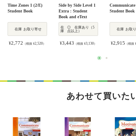
Time Zones 1 (2/E)
Side by Side Level 1
Communicate
Student Book
Extra : Student
Student Book
Book and eText
在
◎ 在庫あり（5
在庫
お取り寄せ
在庫
お取
庫
点以上）
2,772
3,443
2,915
¥
¥
¥
2,520
3,130
（税抜 ¥
）
（税抜 ¥
）
（税抜 
あわせて買いた