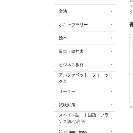
英
ユ
文法
く
ボキャブラリー
絵本
辞書・絵辞書
ビジネス教材
アルファベット・フォニッ
クス
リーダー
試験対策
※
スペイン語・中国語・フラ
ンス語/他言語
Classroom Items