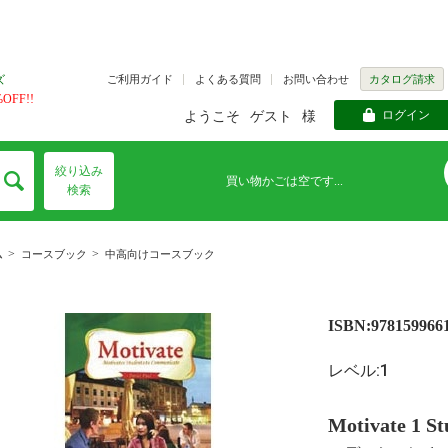
ご利用ガイド
よくある質問
お問い合わせ
カタログ請求
ズ
FF!!
ログイン
ようこそ
ゲスト
様
絞り込み
買い物かごは空です...
検索
>
>
ム
コースブック
中高向けコースブック
ISBN:978159966
レベル:1
Motivate 1 S