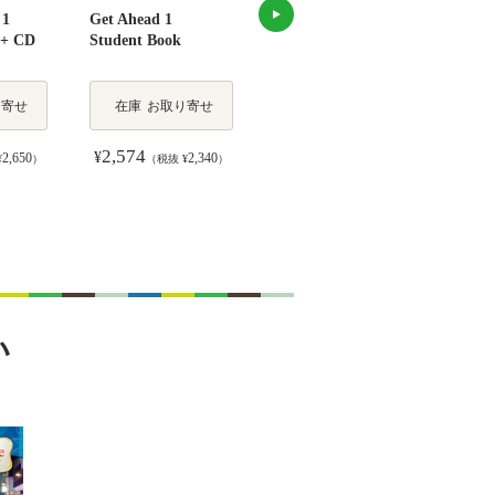
 1
Get Ahead 1
English Firsthand 1
My F
 + CD
Student Book
(5/E) Student Book
(2/E
Pack
り寄せ
在庫
お取り寄せ
在庫
在庫終了
2,574
3,817
2,
¥
¥
¥
2,650
2,340
3,470
¥
）
（税抜 ¥
）
（税抜 ¥
）
い