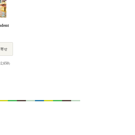
udent
り寄せ
2,650
¥
）