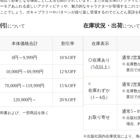
会話で必要となる場面ごとに文法も紹介されています。また生徒主体のアクティビ
ーモアあふれる楽しいアクティビティや、魅力的なキャラクターが登場するこのコ
ことでしょう。ボキャブラリーやパターンが繰り返し登場するのでどんどん英語を
割引
在庫状況・出荷
について
について
本体価格合計
割引率
在庫表示
0円～9,999円
10
％OFF
通常2営
◎在庫あり
在庫数
（5点以上）
業日で
10,000円～69,999円
12
％OFF
○
通常2営
70,000円～119,999円
15
％OFF
在庫わずか
在庫数
業日で
（1～4点）
120,000円～
20
％OFF
通常5～
和書および、一部商品を除く
お取り寄せ
出版社
場合、約
※出版社国内在庫状況により、海外