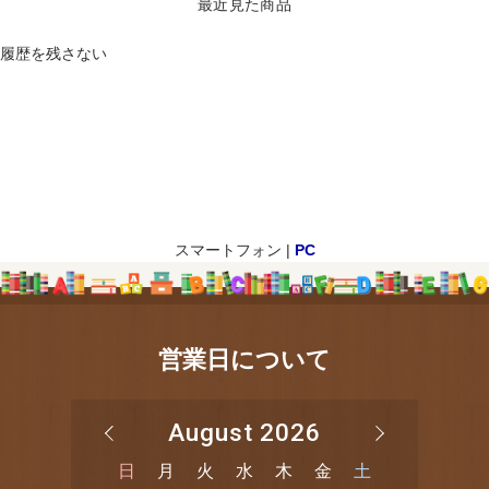
最近見た商品
履歴を残さない
スマートフォン |
PC
営業日について
August 2026
日
月
火
水
木
金
土