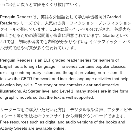
士に出会い次々と冒険をくぐり抜けていく。
Penguin Readersは、英語を外国語として学ぶ学習者向けGraded
Readersシリーズです。人気の古典・フィクション・ノンフィクション
タイトルが揃っています。CEFRに沿ったレベル分けがされ、英語力を
向上させるための演習問題が豊富に用意されています。Starterとレベ
ル1では、初級学習者でも内容が分かりやすいようグラフィック・ノベ
ル形式で絵や写真が多く使われています。
Penguin Readers is an ELT graded reader series for learners of
Englsih as a foreign language. The series contains popular classics,
exciting contemporary fiction and thought-provoking non-fiction. It
follows the CEFR frmework and includes language activities that help
develop key skills. The story or text contains clear and attractive
illustrations. At Starter level and Level 1, many stories are in the form
of graphic novels so that the text is well supported.
リーダーズをご購入いただいた方は、デジタル版や音声、アクティビテ
ィシート等が出版社のウェブサイトから無料ダウンロードできます。
Free resources such as digital and audio versions of the books and
Activity Sheets are available online.