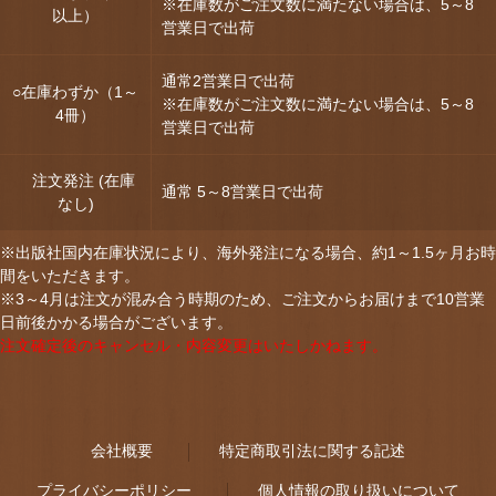
※在庫数がご注文数に満たない場合は、5～8
以上）
営業日で出荷
通常2営業日で出荷
○在庫わずか（1～
※在庫数がご注文数に満たない場合は、5～8
4冊）
営業日で出荷
注文発注 (在庫
通常 5～8営業日で出荷
なし)
※出版社国内在庫状況により、海外発注になる場合、約1～1.5ヶ月お時
間をいただきます。
※3～4月は注文が混み合う時期のため、ご注文からお届けまで10営業
日前後かかる場合がございます。
注文確定後のキャンセル・内容変更はいたしかねます。
会社概要
特定商取引法に関する記述
プライバシーポリシー
個人情報の取り扱いについて