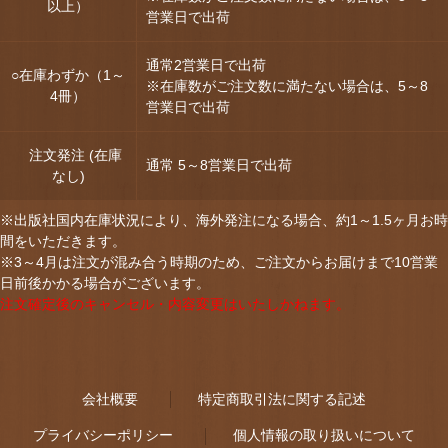
以上）
営業日で出荷
通常2営業日で出荷
○在庫わずか（1～
※在庫数がご注文数に満たない場合は、5～8
4冊）
営業日で出荷
注文発注 (在庫
通常 5～8営業日で出荷
なし)
※出版社国内在庫状況により、海外発注になる場合、約1～1.5ヶ月お時
間をいただきます。
※3～4月は注文が混み合う時期のため、ご注文からお届けまで10営業
日前後かかる場合がございます。
注文確定後のキャンセル・内容変更はいたしかねます。
会社概要
特定商取引法に関する記述
プライバシーポリシー
個人情報の取り扱いについて