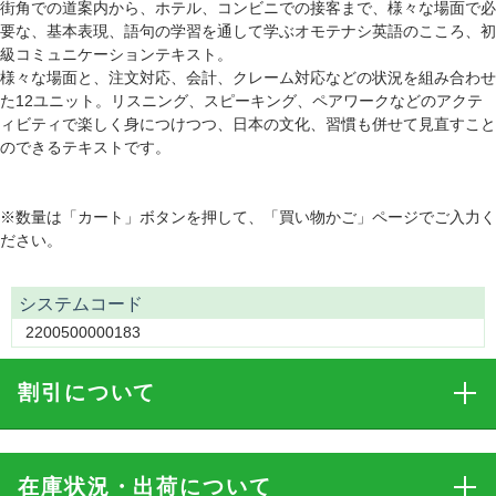
街角での道案内から、ホテル、コンビニでの接客まで、様々な場面で必
要な、基本表現、語句の学習を通して学ぶオモテナシ英語のこころ、初
級コミュニケーションテキスト。
様々な場面と、注文対応、会計、クレーム対応などの状況を組み合わせ
た12ユニット。リスニング、スピーキング、ペアワークなどのアクテ
ィビティで楽しく身につけつつ、日本の文化、習慣も併せて見直すこと
のできるテキストです。
※数量は「カート」ボタンを押して、「買い物かご」ページでご入力く
ださい。
システムコード
2200500000183
割引
について
在庫状況・出荷
について