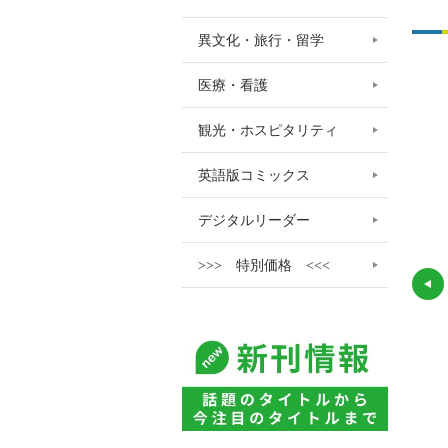
異文化・旅行・留学
医療・看護
観光・ホスピタリティ
英語版コミックス
デジタルリーダー
>>> 特別価格 <<<
er: Weather &
Poster: What Time
Poster: Where Are
ons (NE)
Is It? (NE)
You? (NE)
在
◎ 在庫あり（5
在
◎ 在庫あり（5
在庫
お取り寄せ
庫
点以上）
庫
点以上）
990
990
990
¥
¥
¥
900
900
900
（税抜 ¥
）
（税抜 ¥
）
（税抜 ¥
）