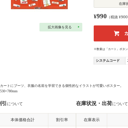
在庫
990
¥
900
（税抜 ¥
拡大画像を見る
※数量は「カート」ボタン
システムコード
カートにブーツ、衣服の名前を学習できる個性的なイラストが可愛いポスター。
530×780mm
割引
在庫状況・出荷
について
について
本体価格合計
割引率
在庫表示