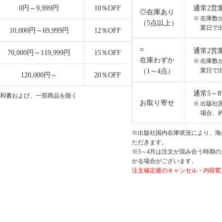
0円～9,999円
10
％OFF
通常2営
◎在庫あり
在庫数
（5点以上）
業日で
10,000円～69,999円
12
％OFF
○
通常2営
70,000円～119,999円
15
％OFF
在庫わずか
在庫数
業日で
（1～4点）
120,000円～
20
％OFF
通常5～
和書および、一部商品を除く
お取り寄せ
出版社
場合、約
※出版社国内在庫状況により、海外
ただきます。
※3～4月は注文が混み合う時期の
かる場合がございます。
注文確定後のキャンセル・内容変