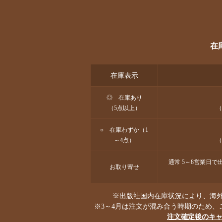
在
在庫表示
◎ 在庫あり
（5点以上）
（
○ 在庫わずか（1
～4点）
（
通常 5～8営業日
お取り寄せ
※出版社国内在庫状況により、海外
※3～4月は注文が混み合う時期のため、
注文確定後のキ