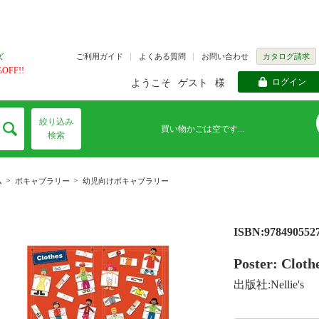
ご利用ガイド
よくある質問
お問い合わせ
カタログ請求
ズ
FF!!
ログイン
ようこそ
ゲスト
様
絞り込み
買い物かごは空です...
検索
>
>
ム
ボキャブラリー
幼児向けボキャブラリー
ISBN:978490552
Poster: Cloth
出版社:Nellie's