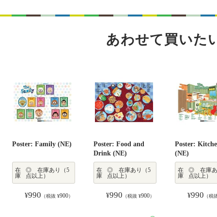
あわせて買いた
Poster: Family (NE)
Poster: Food and
Poster: Kitch
Drink (NE)
(NE)
在
◎ 在庫あり（5
在
◎ 在庫あり（5
在
◎ 在庫あ
庫
点以上）
庫
点以上）
庫
点以上）
990
990
990
¥
¥
¥
900
900
（税抜 ¥
）
（税抜 ¥
）
（税抜