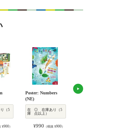
い
en
Poster: Numbers
Poster: Outside the
Post
(NE)
House (NE)
り（5
在
◎ 在庫あり（5
在
○ 在庫わずか（1
在
庫
点以上）
庫
～4点）
庫
990
990
¥
¥
900
900
900
 ¥
）
（税抜 ¥
）
（税抜 ¥
）