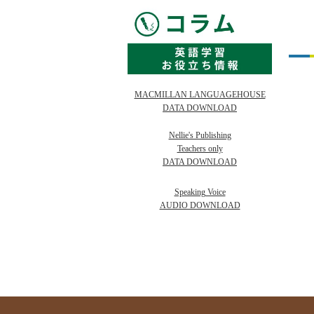
MACMILLAN LANGUAGEHOUSE
DATA DOWNLOAD
Nellie's Publishing
Teachers only
DATA DOWNLOAD
Speaking Voice
AUDIO DOWNLOAD