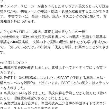
プ！
ネイティブ・スピーカーが書き下ろしたオリジナル英文をじっくり読み
聴きながら、初級レベルの単語・熟語・表現を総復習することができま
す。 本書で学べば、単語・熟語、速読・リスニングの力に加えて、背
景知識も身につきます。
おとなの学び直しにも最適。基礎を固めるならこの一冊！
小学校5年次～高校1年次程度の教科書レベルの単語・熟語や生活基本
単語を2400語掲載。 文脈の中で実際の用例に触れながら学ぶ形式なの
で、「知っているだけ」の知識を「使える単語」に高めることができま
す。
ver.4改訂ポイント
1. 掲載英文を80%刷新しました。素材はすべてネイティブによる書下
ろしです。
2. PART 1～3の3部構成にしました。各PARTで使用する単語、文法・
構文のレベルを段階的に上げています。PART 1と2の英文にはスラッシ
ュを入れました。
3. 各英文にQ&Aを設けました。英文内容を予測しながら読んだり聴い
たりし、理解度を確認できるようにしました。
4. 英文の読み上げ音声と、単語の読み上げ音声を特設サイトでダウン
ロード、ストリーミング再生できます。