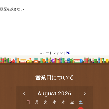
履歴を残さない
スマートフォン |
PC
営業日について
August 2026
日
月
火
水
木
金
土