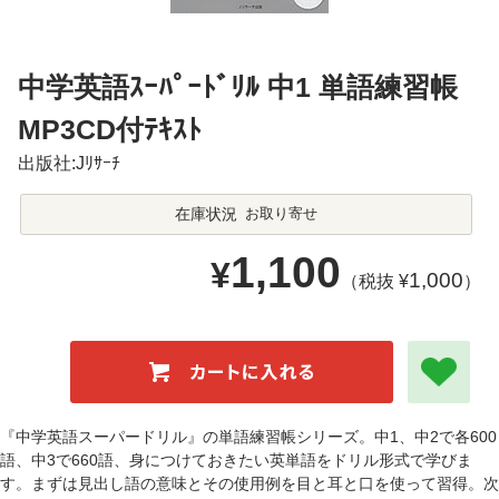
中学英語ｽｰﾊﾟｰﾄﾞﾘﾙ 中1 単語練習帳
MP3CD付ﾃｷｽﾄ
出版社:Jﾘｻｰﾁ
在庫状況
お取り寄せ
1,100
¥
1,000
（税抜 ¥
）
『中学英語スーパードリル』の単語練習帳シリーズ。中1、中2で各600
語、中3で660語、身につけておきたい英単語をドリル形式で学びま
す。まずは見出し語の意味とその使用例を目と耳と口を使って習得。次