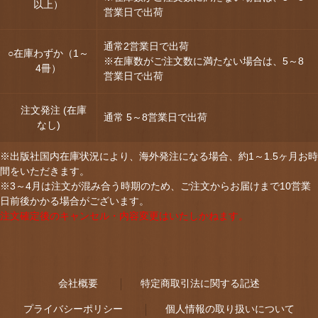
以上）
営業日で出荷
通常2営業日で出荷
○在庫わずか（1～
※在庫数がご注文数に満たない場合は、5～8
4冊）
営業日で出荷
注文発注 (在庫
通常 5～8営業日で出荷
なし)
※出版社国内在庫状況により、海外発注になる場合、約1～1.5ヶ月お時
間をいただきます。
※3～4月は注文が混み合う時期のため、ご注文からお届けまで10営業
日前後かかる場合がございます。
注文確定後のキャンセル・内容変更はいたしかねます。
会社概要
特定商取引法に関する記述
プライバシーポリシー
個人情報の取り扱いについて