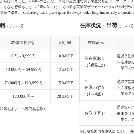
からはじまった。2004年のことだ。 その部屋に住む男子学生の名前は、マーク・
ことなど想像もしない19歳の学生だ。 その若き実業家ザッカーバーグの大学時代
語で綴る。 Zuckerberg was shy and quiet. He always took a long time to reply to questions. 
割引
在庫状況・出荷
について
について
本体価格合計
割引率
在庫表示
0円～9,999円
10
％OFF
通常2営
◎在庫あり
在庫数
（5点以上）
業日で
10,000円～69,999円
12
％OFF
○
通常2営
70,000円～119,999円
15
％OFF
在庫わずか
在庫数
業日で
（1～4点）
120,000円～
20
％OFF
通常5～
和書および、一部商品を除く
お取り寄せ
出版社
場合、約
※出版社国内在庫状況により、海外