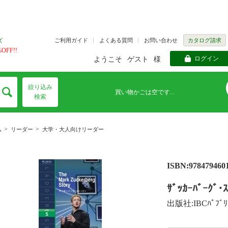
ご利用ガイド
よくある質問
お問い合わせ
カタログ請求
ズ
FF!!
ログイン
ようこそ
ゲスト
様
絞り込み
買い物かごは空です...
検索
>
>
ム
リーダー
大学・大人向けリーダー
ISBN:978479460
ｻﾞｯｶｰﾊﾞｰｸﾞ･ｽ
出版社:IBCﾊﾟﾌﾞﾘ