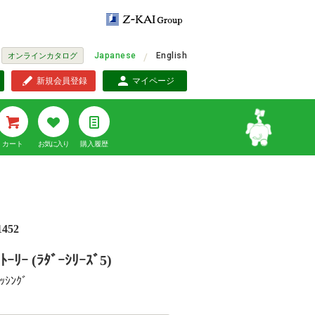
Japanese
English
オンラインカタログ
新規会員登録
マイページ
カート
お気に入り
購入履歴
1452
ﾄｰﾘｰ (ﾗﾀﾞｰｼﾘｰｽﾞ5)
ｯｼﾝｸﾞ