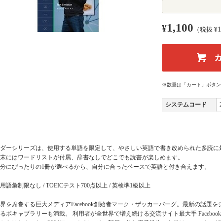
1,100
¥
（税抜 ¥
※数量は「カート」ボタン
システムコード
ダーシリーズは、使用する単語を限定して、やさしい英語で書き改められた多読に
末にはワードリストが付属、辞書なしでどこでも読書が楽しめます。
分にぴったりの1冊が選べるから、自分に合ったペースで英語と付き合えます。
用語彙制限なし / TOEICテスト700点以上 / 英検準1級以上
界を席巻する巨大メディアFacebook創始者マーク・ザッカーバーグ。最新の話題
るボキャブラリーも満載。 利用者が全世界で増え続ける交流サイト最大手 Facebo