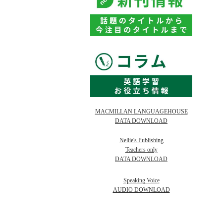
MACMILLAN LANGUAGEHOUSE
DATA DOWNLOAD
Nellie's Publishing
Teachers only
DATA DOWNLOAD
Speaking Voice
AUDIO DOWNLOAD