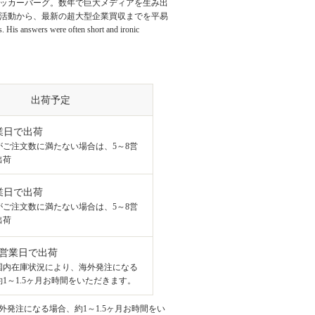
ザッカーバーグ。数年で巨大メディアを生み出
の活動から、最新の超大型企業買収までを平易
His answers were often short and ironic
出荷予定
業日で出荷
がご注文数に満たない場合は、5～8営
出荷
業日で出荷
がご注文数に満たない場合は、5～8営
出荷
8営業日で出荷
国内在庫状況により、海外発注になる
1～1.5ヶ月お時間をいただきます。
発注になる場合、約1～1.5ヶ月お時間をい