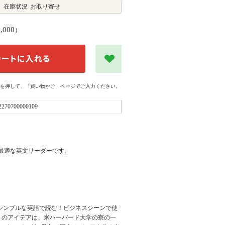
在庫状況
お取り寄せ
1,000
）
を押して、「買い物かご」ページでご入力ください。
2270700000109
最適な英文リーダーです。
をシンプルな英語で読む！ビジネスシーンで使
ok のアイデアは、米ハーバード大学の寮の一