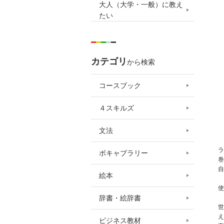
大人（大学・一般）に教え
たい
カテゴリ
から検索
コースブック
４スキルズ
文法
ラ
ボキャブラリー
巻
自
絵本
使
辞書・絵辞書
世
え
ビジネス教材