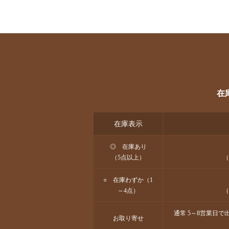
在
在庫表示
◎ 在庫あり
（5点以上）
（
○ 在庫わずか（1
～4点）
（
通常 5～8営業日
お取り寄せ