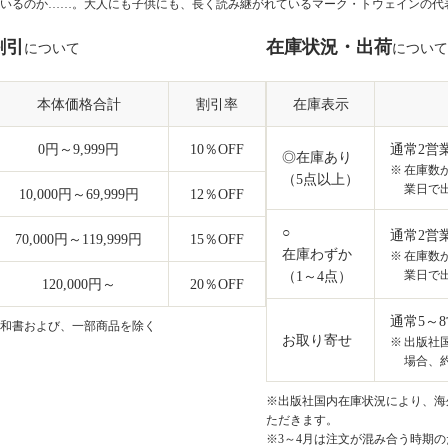
いるのか……。大人にも子供にも、長く読み継がれているマーク・トウェインの代
割引
在庫状況・出荷
について
について
本体価格合計
割引率
在庫表示
0円～9,999円
10
％OFF
通常2営
◎在庫あり
在庫数
（5点以上）
業日で
10,000円～69,999円
12
％OFF
○
通常2営
70,000円～119,999円
15
％OFF
在庫わずか
在庫数
業日で
（1～4点）
120,000円～
20
％OFF
通常5～
和書および、一部商品を除く
お取り寄せ
出版社
場合、約
※出版社国内在庫状況により、海外
ただきます。
※3～4月は注文が混み合う時期の