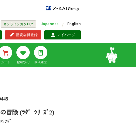
Japanese
English
オンラインカタログ
新規会員登録
マイページ
カート
お気に入り
購入履歴
0445
ﾝの冒険 (ﾗﾀﾞｰｼﾘｰｽﾞ2)
ｯｼﾝｸﾞ