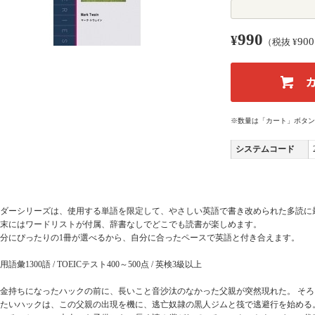
990
¥
900
（税抜 ¥
※数量は「カート」ボタン
システムコード
ダーシリーズは、使用する単語を限定して、やさしい英語で書き改められた多読に
末にはワードリストが付属、辞書なしでどこでも読書が楽しめます。
分にぴったりの1冊が選べるから、自分に合ったペースで英語と付き合えます。
用語彙1300語 / TOEICテスト400～500点 / 英検3級以上
金持ちになったハックの前に、長いこと音沙汰のなかった父親が突然現れた。 そ
たいハックは、この父親の出現を機に、逃亡奴隷の黒人ジムと筏で逃避行を始める