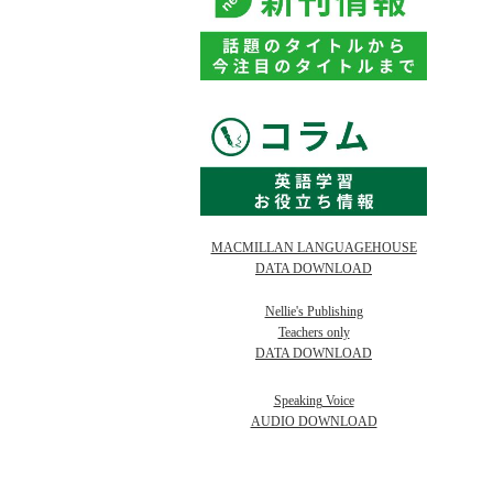
MACMILLAN LANGUAGEHOUSE
DATA DOWNLOAD
Nellie's Publishing
Teachers only
DATA DOWNLOAD
Speaking Voice
AUDIO DOWNLOAD