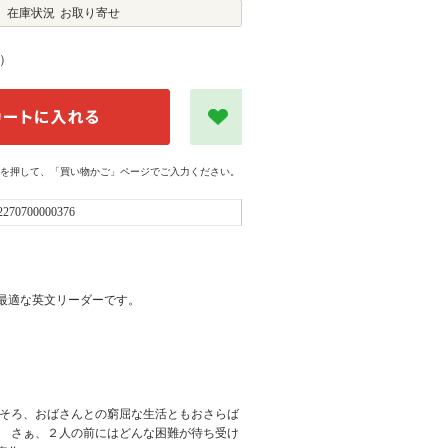
在庫状況
お取り寄せ
）
を押して、「買い物かご」ページでご入力ください。
2270700000376
最適な英文リーダーです。
ろそろ、おばさんとの窮屈な生活ともおさらば
。 さぁ、２人の前にはどんな困難が待ち受け