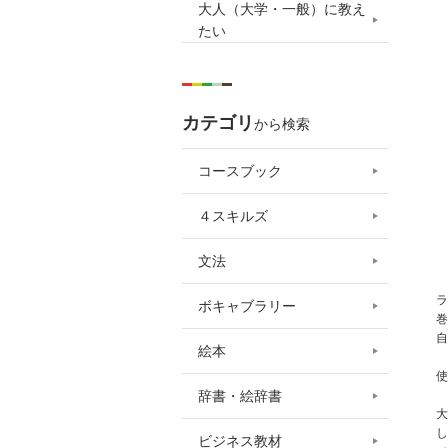
大人（大学・一般）に教え
たい
カテゴリ
から検索
コースブック
４スキルズ
文法
ラ
ボキャブラリー
巻
自
絵本
使
辞書・絵辞書
大
し
ビジネス教材