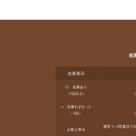
在
在庫表示
◎ 在庫あり
（5点以上）
（
○ 在庫わずか（1
～4点）
（
通常 5～8営業日
お取り寄せ