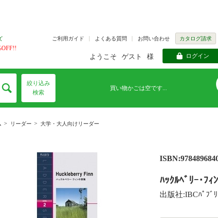
ご利用ガイド
よくある質問
お問い合わせ
カタログ請求
ズ
FF!!
ログイン
ようこそ
ゲスト
様
絞り込み
買い物かごは空です...
検索
>
>
ム
リーダー
大学・大人向けリーダー
ISBN:978489684
ﾊｯｸﾙﾍﾞﾘｰ･ﾌｨ
出版社:IBCﾊﾟﾌﾞﾘ