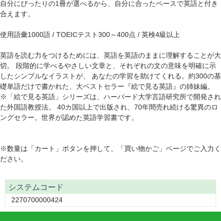
自分にぴったりの1冊が選べるから、自分に合ったペースで英語と付き
合えます。
使用語彙1000語 / TOEICテスト300～400点 / 英検4級以上
英語を読む力をつけるためには、英語を英語のままに理解することが大
切。 段階的に学べるやさしい文章と、それぞれの文の意味を明確に示
したシンプルなイラストが、 あなたの学習を助けてくれる。約300の基
礎単語だけで書かれた、大ベストセラー『絵で見る英語』の姉妹編。
※「絵で見る英語」シリーズは、ハーバード大学言語研究所で開発され
た外国語教授法。 40カ国以上で出版され、70年間売れ続ける驚異のロ
ングセラー。世界が認めた英語学習書です。
※数量は「カート」ボタンを押して、「買い物かご」ページでご入力く
ださい。
システムコード
2270700000424