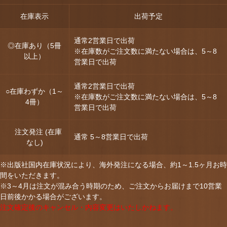
在庫表示
出荷予定
通常2営業日で出荷
◎在庫あり（5冊
※在庫数がご注文数に満たない場合は、5～8
以上）
営業日で出荷
通常2営業日で出荷
○在庫わずか（1～
※在庫数がご注文数に満たない場合は、5～8
4冊）
営業日で出荷
注文発注 (在庫
通常 5～8営業日で出荷
なし)
※出版社国内在庫状況により、海外発注になる場合、約1～1.5ヶ月お時
間をいただきます。
※3～4月は注文が混み合う時期のため、ご注文からお届けまで10営業
日前後かかる場合がございます。
注文確定後のキャンセル・内容変更はいたしかねます。