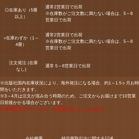
通常2営業日で出荷
◎在庫あり（5冊
※在庫数がご注文数に満たない場合は、5～8
以上）
営業日で出荷
通常2営業日で出荷
○在庫わずか（1～
※在庫数がご注文数に満たない場合は、5～8
4冊）
営業日で出荷
注文発注 (在庫
通常 5～8営業日で出荷
なし)
※出版社国内在庫状況により、海外発注になる場合、約1～1.5ヶ月お時
間をいただきます。
※3～4月は注文が混み合う時期のため、ご注文からお届けまで10営業
日前後かかる場合がございます。
注文確定後のキャンセル・内容変更はいたしかねます。
会社概要
特定商取引法に関する記述