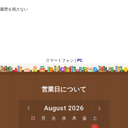
履歴を残さない
スマートフォン |
PC
営業日について
August 2026
日
月
火
水
木
金
土
1