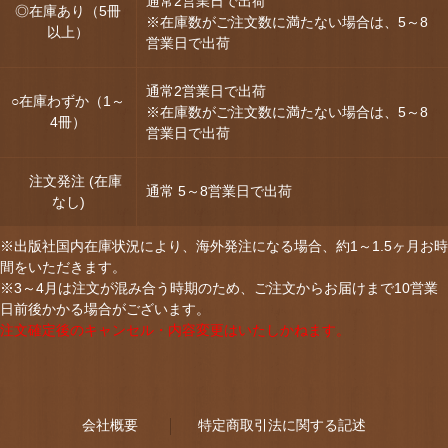
通常2営業日で出荷
◎在庫あり（5冊
※在庫数がご注文数に満たない場合は、5～8
以上）
営業日で出荷
通常2営業日で出荷
○在庫わずか（1～
※在庫数がご注文数に満たない場合は、5～8
4冊）
営業日で出荷
注文発注 (在庫
通常 5～8営業日で出荷
なし)
※出版社国内在庫状況により、海外発注になる場合、約1～1.5ヶ月お時
間をいただきます。
※3～4月は注文が混み合う時期のため、ご注文からお届けまで10営業
日前後かかる場合がございます。
注文確定後のキャンセル・内容変更はいたしかねます。
会社概要
特定商取引法に関する記述