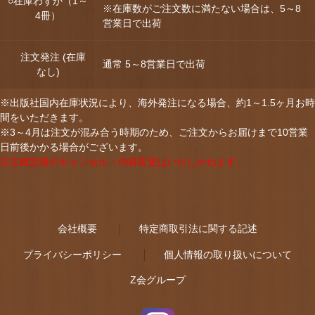
○在庫わずか（1～
※在庫数がご注文数に満たない場合は、5～8
4冊）
営業日で出荷
注文発注 (在庫
通常 5～8営業日で出荷
なし)
※出版社国内在庫状況により、海外発注になる場合、約1～1.5ヶ月お時
間をいただきます。
※3～4月は注文が混み合う時期のため、ご注文からお届けまで10営業
日前後かかる場合がございます。
注文確定後のキャンセル・内容変更はいたしかねます。
会社概要
特定商取引法に関する記述
プライバシーポリシー
個人情報の取り扱いについて
Z会グループ