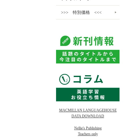
>>> 特別価格 <<<
MACMILLAN LANGUAGEHOUSE
DATA DOWNLOAD
Nellie's Publishing
Teachers only