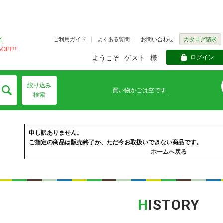
ご利用ガイド
よくある質問
お問い合わせ
カタログ請求
ズ
FF!!
ログイン
ようこそ
ゲスト
様
絞り込み
買い物かごは空です...
検索
申し訳ありません。
ご指定の商品は販売終了か、ただ今お取扱いできない商品です。
ホームへ戻る
H
ISTORY