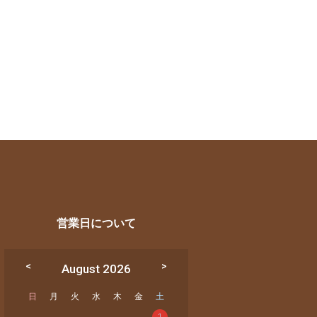
営業日について
August 2026
日
月
火
水
木
金
土
1