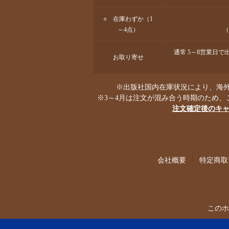
○ 在庫わずか（1
～4点）
（
通常 5～8営業日
お取り寄せ
※出版社国内在庫状況により、海外
※3～4月は注文が混み合う時期のため、
注文確定後のキ
会社概要
特定商取
このホ