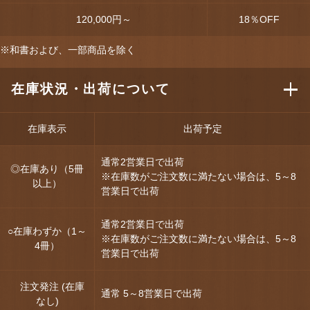
120,000円～
18
％OFF
※和書および、一部商品を除く
在庫状況・出荷について
在庫表示
出荷予定
通常2営業日で出荷
◎在庫あり（5冊
※在庫数がご注文数に満たない場合は、5～8
以上）
営業日で出荷
通常2営業日で出荷
○在庫わずか（1～
※在庫数がご注文数に満たない場合は、5～8
4冊）
営業日で出荷
注文発注 (在庫
通常 5～8営業日で出荷
なし)