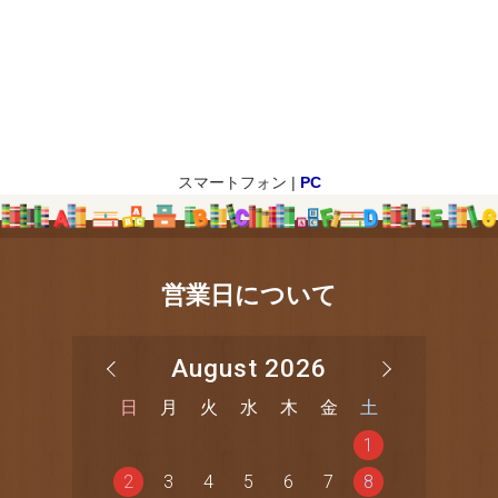
スマートフォン |
PC
営業日について
August 2026
日
月
火
水
木
金
土
1
2
3
4
5
6
7
8