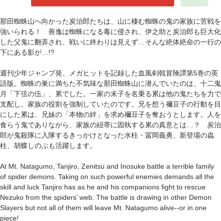
那田蜘蛛山へ向かった炭治郎たちは、山に棲む蜘蛛の鬼の家族に苦戦を
強いられる！ 善逸は蜘蛛になる毒に侵され、伊之助と炭治郎も巨大化
した父鬼に翻弄され、戦いに終わりは見えず…そんな絶体絶命の一行の
下にある影が…!?
週刊少年ジャンプ発、メガヒットを記録した血風剣戟冒険譚第5巻の英
語版。蜘蛛の巣に満ちた不気味な那田蜘蛛山に潜んでいたのは、十二鬼
月「下弦の伍」、累でした。一家の末子を名乗る累は他の鬼たちを力で
支配し、家族の役割を強制していたのです。兄を想う禰豆子の行動を目
にした累は、兄妹の「本物の絆」を求め禰豆子を奪おうとします。人を
食らう鬼でありながら、家族の紐帯に固執する累の真意とは…？ 炭治
郎が鬼殺隊に入隊するきっかけとなった水柱・冨岡義勇、新登場の蟲
柱、胡蝶しのぶも活躍します。
At Mt. Natagumo, Tanjiro, Zenitsu and Inosuke battle a terrible family
of spider demons. Taking on such powerful enemies demands all the
skill and luck Tanjiro has as he and his companions fight to rescue
Nezuko from the spiders’ web. The battle is drawing in other Demon
Slayers but not all of them will leave Mt. Natagumo alive--or in one
piece!