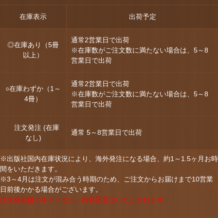
在庫表示
出荷予定
通常2営業日で出荷
◎在庫あり（5冊
※在庫数がご注文数に満たない場合は、5～8
以上）
営業日で出荷
通常2営業日で出荷
○在庫わずか（1～
※在庫数がご注文数に満たない場合は、5～8
4冊）
営業日で出荷
注文発注 (在庫
通常 5～8営業日で出荷
なし)
※出版社国内在庫状況により、海外発注になる場合、約1～1.5ヶ月お時
間をいただきます。
※3～4月は注文が混み合う時期のため、ご注文からお届けまで10営業
日前後かかる場合がございます。
注文確定後のキャンセル・内容変更はいたしかねます。