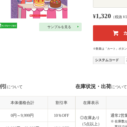
1,320
¥
（税抜 ¥
サンプルを見る
※数量は「カート」ボタン
システムコード
割引
在庫状況・出荷
について
について
本体価格合計
割引率
在庫表示
0円～9,999円
10
％OFF
通常2営
◎在庫あり
在庫数
（5点以上）
業日で