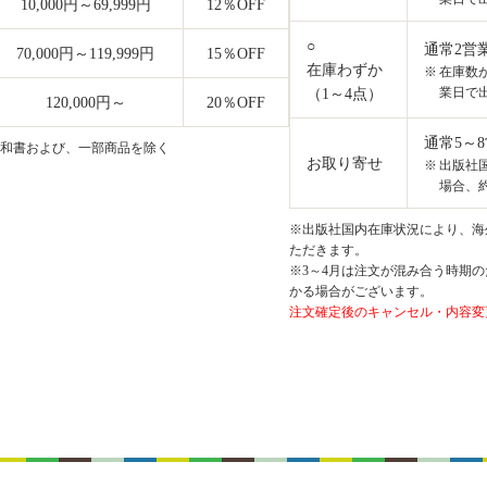
10,000円～69,999円
12
％OFF
○
通常2営
70,000円～119,999円
15
％OFF
在庫わずか
在庫数
業日で
（1～4点）
120,000円～
20
％OFF
通常5～
和書および、一部商品を除く
お取り寄せ
出版社
場合、約
※出版社国内在庫状況により、海外
ただきます。
※3～4月は注文が混み合う時期の
かる場合がございます。
注文確定後のキャンセル・内容変