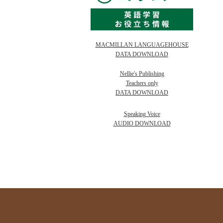
MACMILLAN LANGUAGEHOUSE
DATA DOWNLOAD
Nellie's Publishing
Teachers only
DATA DOWNLOAD
Speaking Voice
AUDIO DOWNLOAD