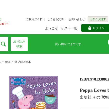
ご利用ガイド
よくある質問
お問い合わせ
カタログ請求
ズ
FF!!
ログイン
ようこそ
ゲスト
様
絞り込み
買い物かごは空です...
検索
>
>
ム
絵本
幼児向け絵本
ISBN:978133881
Peppa Loves t
出版社:その他海