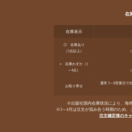
在
在庫表示
◎ 在庫あり
（5点以上）
（
○ 在庫わずか（1
～4点）
（
通常 5～8営業日
お取り寄せ
※出版社国内在庫状況により、海外
※3～4月は注文が混み合う時期のため、
注文確定後のキ