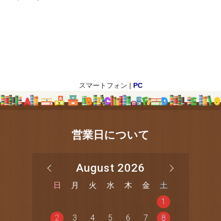
スマートフォン |
PC
営業日について
August 2026
日
月
火
水
木
金
土
1
2
3
4
5
6
7
8