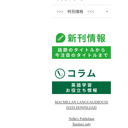
>>> 特別価格 <<<
MACMILLAN LANGUAGEHOUSE
DATA DOWNLOAD
Nellie's Publishing
Teachers only