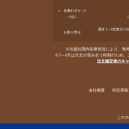
○ 在庫わずか（1
～4点）
（
通常 5～8営業日
お取り寄せ
※出版社国内在庫状況により、海外
※3～4月は注文が混み合う時期のため、
注文確定後のキ
会社概要
特定商取
このホ