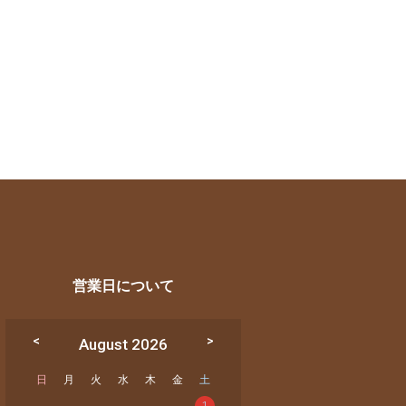
営業日について
August 2026
日
月
火
水
木
金
土
1