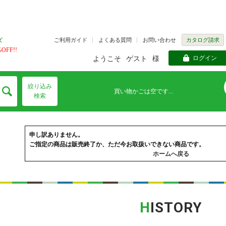
ご利用ガイド
よくある質問
お問い合わせ
カタログ請求
ズ
FF!!
ログイン
ようこそ
ゲスト
様
絞り込み
買い物かごは空です...
検索
申し訳ありません。
ご指定の商品は販売終了か、ただ今お取扱いできない商品です。
ホームへ戻る
H
ISTORY