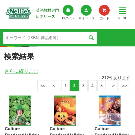
英語教材専門
店ネリーズ
MENU
ログイン
マイページ
カート
検索結果
さらに絞りこむ
212
件あります
1
2
3
4
5
Culture
Culture
Culture
Readers:Holiday
Readers:Holiday
Readers:Holiday