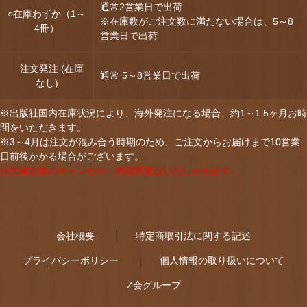
通常2営業日で出荷
○在庫わずか（1～
※在庫数がご注文数に満たない場合は、5～8
4冊）
営業日で出荷
注文発注 (在庫
通常 5～8営業日で出荷
なし)
※出版社国内在庫状況により、海外発注になる場合、約1～1.5ヶ月お時
間をいただきます。
※3～4月は注文が混み合う時期のため、ご注文からお届けまで10営業
日前後かかる場合がございます。
注文確定後のキャンセル・内容変更はいたしかねます。
会社概要
特定商取引法に関する記述
プライバシーポリシー
個人情報の取り扱いについて
Z会グループ