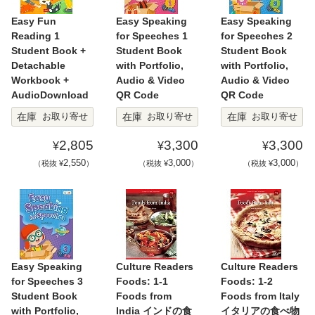
Easy Fun
Easy Speaking
Easy Speaking
Reading 1
for Speeches 1
for Speeches 2
Student Book +
Student Book
Student Book
Detachable
with Portfolio,
with Portfolio,
Workbook +
Audio & Video
Audio & Video
AudioDownload
QR Code
QR Code
在庫
在庫
在庫
お取り寄せ
お取り寄せ
お取り寄せ
2,805
3,300
3,300
¥
¥
¥
2,550
3,000
3,000
（税抜 ¥
）
（税抜 ¥
）
（税抜 ¥
）
Easy Speaking
Culture Readers
Culture Readers
for Speeches 3
Foods: 1-1
Foods: 1-2
Student Book
Foods from
Foods from Italy
with Portfolio,
India インドの食
イタリアの食べ物