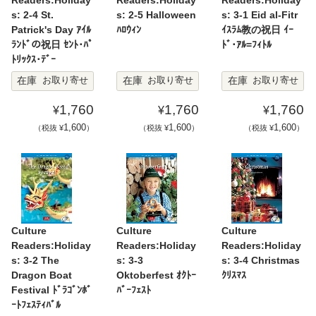
s: 2-4 St.
s: 2-5 Halloween
s: 3-1 Eid al-Fitr
Patrick's Day ｱｲﾙ
ﾊﾛｳｨﾝ
ｲｽﾗﾑ教の祝日 ｲｰ
ﾗﾝﾄﾞの祝日 ｾﾝﾄ･ﾊﾟ
ﾄﾞ･ｱﾙ=ﾌｨﾄﾙ
ﾄﾘｯｸｽ･ﾃﾞｰ
在庫
在庫
在庫
お取り寄せ
お取り寄せ
お取り寄せ
1,760
1,760
1,760
¥
¥
¥
1,600
1,600
1,600
（税抜 ¥
）
（税抜 ¥
）
（税抜 ¥
）
Culture
Culture
Culture
Readers:Holiday
Readers:Holiday
Readers:Holiday
s: 3-2 The
s: 3-3
s: 3-4 Christmas
Dragon Boat
Oktoberfest ｵｸﾄｰ
ｸﾘｽﾏｽ
Festival ﾄﾞﾗｺﾞﾝﾎﾞ
ﾊﾞｰﾌｪｽﾄ
ｰﾄﾌｪｽﾃｨﾊﾞﾙ