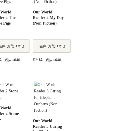
 World
Our World
er 2 The
Reader 2 My Day
e Pigs
(Non Fiction)
在庫
お取り寄せ
在庫
お取り寄せ
4
704
640
¥
640
（税抜 ¥
）
（税抜 ¥
）
 World
er 2 Stone
p
Our World
Reader 3 Caring