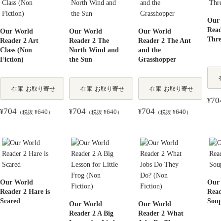
Our
Read
Our World
Our World
Our World
Thre
Reader 2 Art
Reader 2 The
Reader 2 The Ant
Class (Non
North Wind and
and the
Fiction)
the Sun
Grasshopper
在庫
お取り寄せ
在庫
お取り寄せ
在庫
お取り寄せ
70
¥
704
704
704
¥
640
¥
640
¥
640
（税抜 ¥
）
（税抜 ¥
）
（税抜 ¥
）
Our World
Our
Reader 2 Hare is
Read
Scared
Sou
Our World
Our World
Reader 2 A Big
Reader 2 What