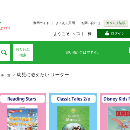
ズ
ご利用ガイド
よくある質問
お問い合わせ
カタログ請求
FF!!
ログイン
ようこそ
ゲスト
様
絞り込み
買い物かごは空です...
検索
> 幼児に教えたい リーダー
ンル一覧