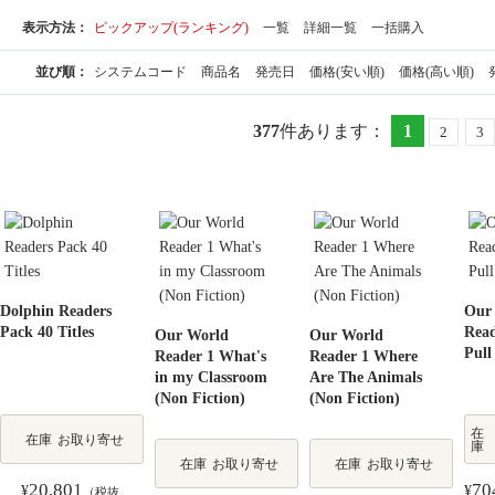
表示方法：
ピックアップ(ランキング)
一覧
詳細一覧
一括購入
並び順：
システムコード
商品名
発売日
価格(安い順)
価格(高い順)
377
件あります
：
1
2
3
Dolphin Readers
Our
Pack 40 Titles
Read
Our World
Our World
Pull
Reader 1 What's
Reader 1 Where
in my Classroom
Are The Animals
(Non Fiction)
(Non Fiction)
在
在庫
お取り寄せ
庫
在庫
お取り寄せ
在庫
お取り寄せ
20,801
70
¥
¥
（税抜