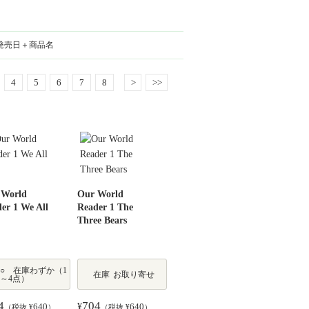
発売日＋商品名
4
5
6
7
8
>
>>
 World
Our World
er 1 We All
Reader 1 The
Three Bears
○ 在庫わずか（1
在庫
お取り寄せ
～4点）
4
704
640
¥
640
（税抜 ¥
）
（税抜 ¥
）