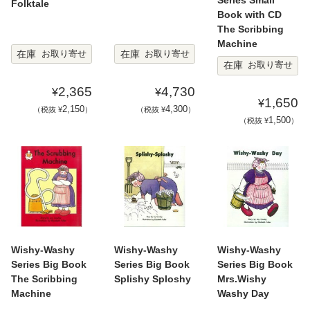
Series Small
Folktale
Book with CD
The Scribbing
Machine
在庫
在庫
お取り寄せ
お取り寄せ
在庫
お取り寄せ
2,365
4,730
¥
¥
1,650
¥
2,150
4,300
（税抜 ¥
）
（税抜 ¥
）
1,500
（税抜 ¥
）
Wishy-Washy
Wishy-Washy
Wishy-Washy
Series Big Book
Series Big Book
Series Big Book
The Scribbing
Splishy Sploshy
Mrs.Wishy
Machine
Washy Day