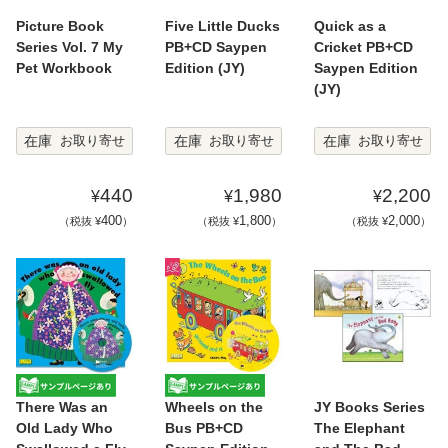
Picture Book
Five Little Ducks
Quick as a
Series Vol. 7 My
PB+CD Saypen
Cricket PB+CD
Pet Workbook
Edition (JY)
Saypen Edition
(JY)
在庫
在庫
在庫
お取り寄せ
お取り寄せ
お取り寄せ
440
1,980
2,200
¥
¥
¥
400
1,800
2,000
（税抜 ¥
）
（税抜 ¥
）
（税抜 ¥
）
There Was an
Wheels on the
JY Books Series
Old Lady Who
Bus PB+CD
The Elephant