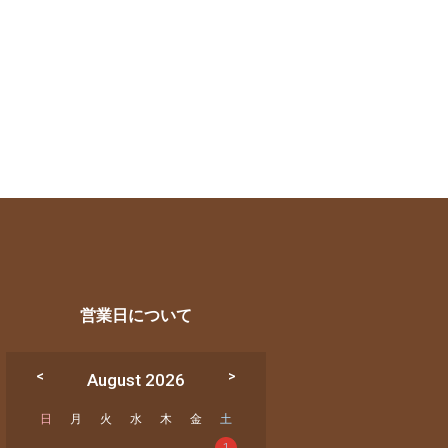
営業日について
August 2026
日
月
火
水
木
金
土
1