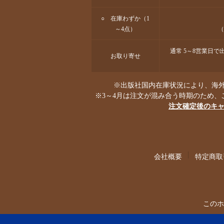
○ 在庫わずか（1
～4点）
（
通常 5～8営業日
お取り寄せ
※出版社国内在庫状況により、海外
※3～4月は注文が混み合う時期のため、
注文確定後のキ
会社概要
特定商取
このホ