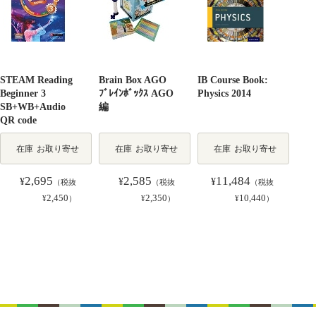
STEAM Reading
Brain Box AGO
IB Course Book:
Beginner 3
ﾌﾞﾚｲﾝﾎﾞｯｸｽ AGO
Physics 2014
SB+WB+Audio
編
QR code
在庫
お取り寄せ
在庫
お取り寄せ
在庫
お取り寄せ
2,695
2,585
11,484
¥
¥
¥
（税抜
（税抜
（税抜
2,450
2,350
10,440
¥
）
¥
）
¥
）