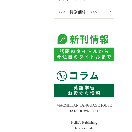
>>> 特別価格 <<<
MACMILLAN LANGUAGEHOUSE
DATA DOWNLOAD
Nellie's Publishing
Teachers only