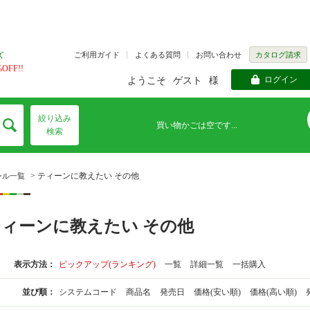
ご利用ガイド
よくある質問
お問い合わせ
カタログ請求
ズ
FF!!
ログイン
ようこそ
ゲスト
様
絞り込み
買い物かごは空です...
検索
> ティーンに教えたい その他
ンル一覧
ティーンに教えたい その他
表示方法：
ピックアップ(ランキング)
一覧
詳細一覧
一括購入
並び順：
システムコード
商品名
発売日
価格(安い順)
価格(高い順)