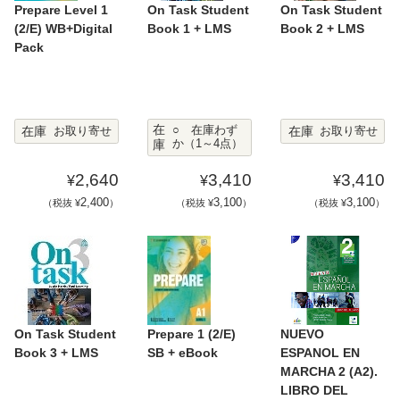
Prepare Level 1
On Task Student
On Task Student
(2/E) WB+Digital
Book 1 + LMS
Book 2 + LMS
Pack
在
在庫
在庫
○ 在庫わず
お取り寄せ
お取り寄せ
庫
か（1～4点）
2,640
3,410
3,410
¥
¥
¥
2,400
3,100
3,100
（税抜 ¥
）
（税抜 ¥
）
（税抜 ¥
）
On Task Student
Prepare 1 (2/E)
NUEVO
Book 3 + LMS
SB + eBook
ESPANOL EN
MARCHA 2 (A2).
LIBRO DEL